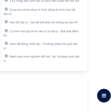
2 kỹ năng học sinh lớp 10 phải rèn luyện để học tốt
Giúp con chinh phục tri thức bằng lộ trình học tốt
lớp 10
Học tốt lớp 11 – tạo đà bứt phá cho tương lai của trẻ
Lộ trình học tập & thi vào 10 từ lớp 9 – Bứt phá điểm
thi
Cách để đứng nhất lớp – Phương pháp học giỏi lớp
11
Mách bạn kinh nghiệm để học “bá” chương trình lớp
11