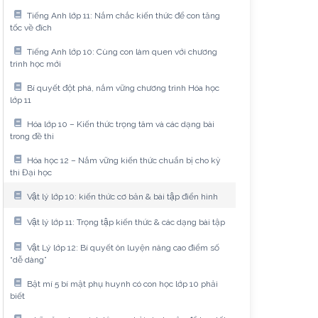
Tiếng Anh lớp 11: Nắm chắc kiến thức để con tăng
tốc về đích
Tiếng Anh lớp 10: Cùng con làm quen với chương
trình học mới
Bí quyết đột phá, nắm vững chương trình Hóa học
lớp 11
Hóa lớp 10 – Kiến thức trọng tâm và các dạng bài
trong đề thi
Hóa học 12 – Nắm vững kiến thức chuẩn bị cho kỳ
thi Đại học
Vật lý lớp 10: kiến thức cơ bản & bài tập điển hình
Vật lý lớp 11: Trọng tập kiến thức & các dạng bài tập
Vật Lý lớp 12: Bí quyết ôn luyện nâng cao điểm số
“dễ dàng”
Bật mí 5 bí mật phụ huynh có con học lớp 10 phải
biết