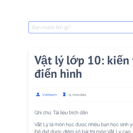
Search
for:
Vật lý lớp 10: kiến
điển hình
Vietlearn
11 minutes
Ghi chú: Tài liệu trích dẫn
Vật Lý là môn học được nhiều bạn học sinh yêu
Để đạt được điểm số bài thi môn Vật Lý cao, 