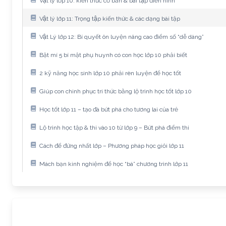
Vật lý lớp 10: kiến thức cơ bản & bài tập điển hình
Vật lý lớp 11: Trọng tập kiến thức & các dạng bài tập
Vật Lý lớp 12: Bí quyết ôn luyện nâng cao điểm số “dễ dàng”
Bật mí 5 bí mật phụ huynh có con học lớp 10 phải biết
2 kỹ năng học sinh lớp 10 phải rèn luyện để học tốt
Giúp con chinh phục tri thức bằng lộ trình học tốt lớp 10
Học tốt lớp 11 – tạo đà bứt phá cho tương lai của trẻ
Lộ trình học tập & thi vào 10 từ lớp 9 – Bứt phá điểm thi
Cách để đứng nhất lớp – Phương pháp học giỏi lớp 11
Mách bạn kinh nghiệm để học “bá” chương trình lớp 11