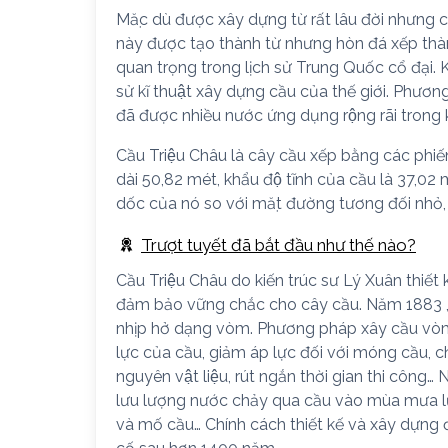
Mặc dù được xây dựng từ rất lâu đời nhưng ch
này được tạo thành từ nhưng hòn đá xếp tha
quan trọng trong lịch sử Trung Quốc cổ đại. K
sử kĩ thuật xây dựng cầu của thế giới. Phươ
đã được nhiều nước ứng dụng rộng rãi trong
Cầu Triệu Châu là cây cầu xếp bằng các phiến
dài 50,82 mét, khẩu độ tĩnh của cầu là 37,02
dốc của nó so với mặt đường tương đối nhỏ, r
Trượt tuyết đã bắt đầu như thế nào?
Cầu Triệu Châu do kiến trúc sư Lý Xuân thiết k
đảm bảo vững chắc cho cây cầu. Năm 1883 , ta
nhịp hở dạng vòm. Phương pháp xây cầu vòm 
lực của cầu, giảm áp lực đối với móng cầu, c
nguyên vật liệu, rút ngắn thời gian thi công… 
lưu lượng nước chảy qua cầu vào mùa mưa lũ, 
và mố cầu… Chính cách thiết kế và xây dựng