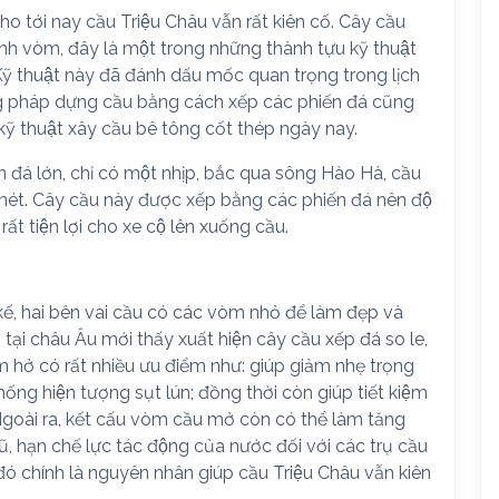
o tới nay cầu Triệu Châu vẫn rất kiên cố. Cây cầu
̀nh vòm, đây là một trong những thành tựu kỹ thuật
ỹ thuật này đã đánh dấu mốc quan trọng trong lịch
ng pháp dựng cầu bằng cách xếp các phiến đá cũng
 kỹ thuật xây cầu bê tông cốt thép ngày nay.
 đá lớn, chỉ có một nhịp, bắc qua sông Hào Hà, cầu
 mét. Cây cầu này được xếp bằng các phiến đá nên độ
ất tiện lợi cho xe cộ lên xuống cầu.
ế, hai bên vai cầu có các vòm nhỏ để làm đẹp và
̣i châu Âu mới thấy xuất hiện cây cầu xếp đá so le,
hở có rất nhiều ưu điểm như: giúp giảm nhẹ trọng
hống hiện tượng sụt lún; đồng thời còn giúp tiết kiệm
Ngoài ra, kết cấu vòm cầu mở còn có thể làm tăng
hạn chế lực tác động của nước đối với các trụ cầu
 đó chính là nguyên nhân giúp cầu Triệu Châu vẫn kiên