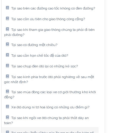
Tại sao trên các đường cao tốc không có đèn đường?
Tại sao cần ưu tiên cho giao thông công cộng?
Tại sao khi tham gia giao thông chúng ta phải đi bên
phải đường?
Tại sao có đường một chiều?
Tại sao cần hạn chế tốc độ của ôtô?
Tại sao chụp đèn ôtô lại có những kẻ sọc?
Tại sao kính phía trước ôtô phải nghiêng về sau một
góc nhất định?
Tại sao mùa đông các loại xe cơ giới thường khó khởi
động?
Xe ôtô dùng ni tơ hoá lỏng có những ưu điểm gì?
Tại sao khi ngồi xe ôtô chúng ta phải thắt dây an
toàn?
Tại sao cầu Triệu Châu của Trung quốc vẫn kiên cố