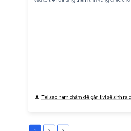
yếu tố trên đã tăng thêm tính vững chắc cho
Tại sao nam châm để gần tivi sẽ sinh ra 
1
2
3