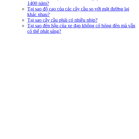
1400 năm?
Tại sao độ cao của các cây cầu so với mặt đường lại
khác nhau?
Tại sao cây cầu phải có nhiều nhịp?
Tại sao đèn hậu của xe đạp không có bóng đèn mà vẫn
có thể phát sáng?