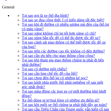
General
Tại sao gọi là xe ôtô địa hình?
Tại sao xe đua công thức I có kiểu dáng rất đặc biệt?
Tại sao khi đi đường có nhiều sương mù đèn của ôtô lại
có màu vàng?
Tại sao xăng không chì lại tốt hơn xăng có chì?
Tại sao súng bắn tốc độ có thể đo được tốc độ xe?
Tại sao cảnh sát giao thông có thể biết được tốc độ xe
của bạn?
Tại sao trên các đường cao tốc không có đèn đường?
Tại sao cần ưu tiên cho giao thông công cộng?
Tại sao khi tham gia giao thông chúng ta phải đi bên
phải đường?
Tại sao có đường một chiều?
Tại sao cần hạn chế tốc độ của ôtô?
Tại sao chụp đèn ôtô lại có những kẻ sọc?
Tại sao kính phía trước ôtô phải nghiêng về sau một
góc nhất định?
Tại sao mùa đông các loại xe cơ giới thường khó khởi
động?
Xe ôtô dùng ni tơ hoá lỏng có những ưu điểm gì?
Tại sao khi ngồi xe ôtô chúng ta phải thắt dây an toàn?
Tại sao cầu Triệu Châu của Trung quốc vẫn kiên cố sau