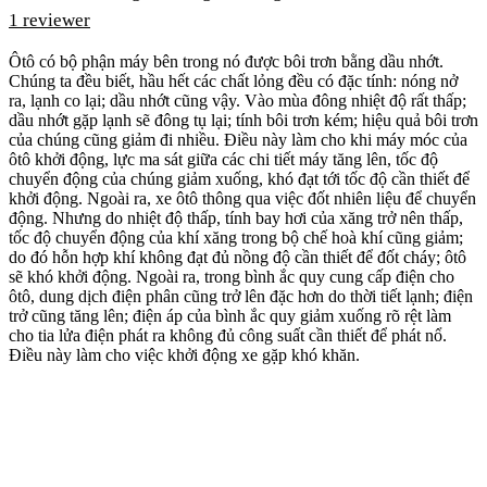
1 reviewer
Ôtô có bộ phận máy bên trong nó được bôi trơn bằng dầu nhớt.
Chúng ta đều biết, hầu hết các chất lỏng đều có đặc tính: nóng nở
ra, lạnh co lại; dầu nhớt cũng vậy. Vào mùa đông nhiệt độ rất thấp;
dầu nhớt gặp lạnh sẽ đông tụ lại; tính bôi trơn kém; hiệu quả bôi trơn
của chúng cũng giảm đi nhiều. Điều này làm cho khi máy móc của
ôtô khởi động, lực ma sát giữa các chi tiết máy tăng lên, tốc độ
chuyển động của chúng giảm xuống, khó đạt tới tốc độ cần thiết để
khởi động. Ngoài ra, xe ôtô thông qua việc đốt nhiên liệu để chuyển
động. Nhưng do nhiệt độ thấp, tính bay hơi của xăng trở nên thấp,
tốc độ chuyển động của khí xăng trong bộ chế hoà khí cũng giảm;
do đó hỗn hợp khí không đạt đủ nồng độ cần thiết để đốt cháy; ôtô
sẽ khó khởi động. Ngoài ra, trong bình ắc quy cung cấp điện cho
ôtô, dung dịch điện phân cũng trở lên đặc hơn do thời tiết lạnh; điện
trở cũng tăng lên; điện áp của bình ắc quy giảm xuống rõ rệt làm
cho tia lửa điện phát ra không đủ công suất cần thiết để phát nổ.
Điều này làm cho việc khởi động xe gặp khó khăn.