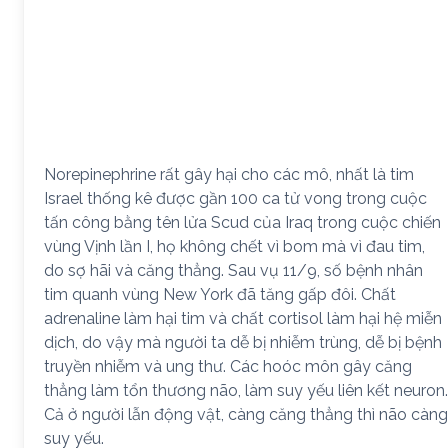
Norepinephrine rất gây hại cho các mô, nhất là tim
Israel thống kê được gần 100 ca tử vong trong cuộc
tấn công bằng tên lửa Scud của Iraq trong cuộc chiến
vùng Vịnh lần I, họ không chết vì bom mà vì đau tim,
do sợ hãi và căng thẳng. Sau vụ 11/9, số bệnh nhân
tim quanh vùng New York đã tăng gấp đôi. Chất
adrenaline làm hại tim và chất cortisol làm hại hệ miễn
dịch, do vậy mà người ta dễ bị nhiễm trùng, dễ bị bệnh
truyền nhiễm và ung thư. Các hoóc môn gây căng
thẳng làm tổn thương não, làm suy yếu liên kết neuron.
Cả ở người lẫn động vật, càng căng thẳng thì não càng
suy yếu.