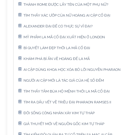
THÀNH ROME ĐƯỢC LẤY TÊN CỦA MỘT PHỤ NỮ?
TÌM THẤY XÁC ƯỚP CỦA NỮ HOÀNG AI CẬP CỔ ĐẠI
ALEXANDER ĐẠI ĐẾ CÓ THỰC SỰ VĨ ĐẠI?
MỸ PHẨM LA MÃ CỔ ĐẠI XUẤT HIỆN Ở LONDON
BÍ QUYẾT LÀM ĐẸP THỜI LA MÃ CỔ ĐẠI
KHÁM PHÁ BÍ ẨN VỀ HOÀNG ĐẾ LA MÃ
AI CẬP DÙNG KHOA HỌC XÓA BỎ LỜI NGUYỀN PHARAON
NGƯỜI AI CẬP MỚI LÀ TÁC GIẢ CỦA HỆ SỐ ĐẾM
TÌM THẤY TẤM BÙA HỘ MỆNH THỜI LA MÃ CỔ ĐẠI
TÌM RA DẤU VẾT VỀ TRIỀU ĐẠI PHARAON RAMSES II
ĐỜI SỐNG CÔNG NHÂN XÂY KIM TỰ THÁP
GIẢ THUYẾT MỚI VỀ NGUỒN GỐC KIM TỰ THÁP
TÌM KIẾM ĐỘI QUÂN BA TƯ CỔ TRÊN SA MẠC AI CẬP