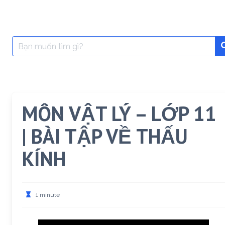
Search
for:
MÔN VẬT LÝ – LỚP 11
| BÀI TẬP VỀ THẤU
KÍNH
1 minute