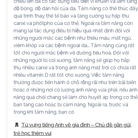
chiếu lên da có tác dụng tiêu diệt vi khuẩn và làm tăng
độ bóng, độ đàn hồi của da. Tắm nắng có thể thúc đẩy
quá trình thay thế tế bào và tăng cường sự hấp thu
canxi và phốtpho của cơ thể. Ngoài ra tắm nắng còn
mang lại tác dụng điều trị hiệu quả nhất định đối với
những người mắc các bệnh như thiếu máu, mất ngủ,
viêm khớp và các bệnh ngoài da… Tắm nắng cũng rất
tốt cho người mắc bệnh về đường tiêu hoá. Đối với
những người bị còi xương, tắm nắng sẽ giúp họ hấp
thụ nhiều canxi và trong ánh nắng mặt trời có chứa rất
nhiều vitamin D rất tốt cho xương. Việc tắm nắng
thường được tiến hành ở chỗ rộng rãi như trên bãi biển
hoặc ở những nơi có lượng ánh nắng vừa phải, nếu ánh
nắng quá chói chang sẽ làm cho huyết áp trong cơ thể
bạn tăng cao hoặc bị cảm nắng. Ngoài ra, trước và
trong khi tắm nắng, bạn có
Từ vựng tiếng Anh về gia đình – Chủ đề gần gũi,
trẻ học thêm vui