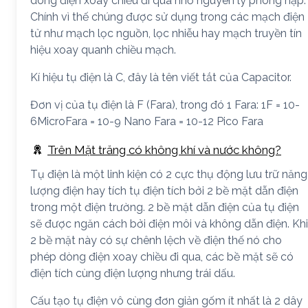
dòng điện xoay chiều đi qua nhờ nguyên lý phóng nạp.
Chính vì thế chúng được sử dụng trong các mạch điện
tử như mạch lọc nguồn, lọc nhiễu hay mạch truyền tín
hiệu xoay quanh chiều mạch.
Kí hiệu tụ điện là C, đây là tên viết tắt của Capacitor.
Đơn vị của tụ điện là F (Fara), trong đó 1 Fara: 1F = 10-
6MicroFara = 10-9 Nano Fara = 10-12 Pico Fara
Trên Mặt trăng có không khí và nước không?
Tụ điện là một linh kiện có 2 cực thụ động lưu trữ năng
lượng điện hay tích tụ điện tích bởi 2 bề mặt dẫn điện
trong một điện trường. 2 bề mặt dẫn điện của tụ điện
sẽ được ngăn cách bởi điện môi và không dẫn điện. Khi
2 bề mặt này có sự chênh lệch về điện thế nó cho
phép dòng điện xoay chiều đi qua, các bề mặt sẽ có
điện tích cùng điện lượng nhưng trái dấu.
Cấu tạo tụ điện vô cùng đơn giản gốm ít nhất là 2 dây