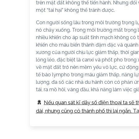
trên mặt đất không thể tiến hành. Nhưng đối 
một “tai hại” không thể tránh được.
Con người sống lâu trong môi trường trọng lự
nó chảy xuống. Trong môi trường mất trọng lực
nhiều khiến cho áp suất tĩnh mạch không có 
khiến cho máu biến thành đậm đặc và quánh l
xương của người chịu lực giảm thấp, thời gia
lỏng lẻo, đặc biệt là canxi và phốt pho trong
về mặt đất trở nên mềm yếu vô lực, cử động
tế bào lympho trong máu giảm thấp, năng lự
lượng, đa số các nhà du hành còn có phản ứn
tái, ra mồ hôi, váng đầu, khả năng làm việc gi
Nếu quan sát kĩ dãy số điện thoại ta sẽ 
dài, nhưng cũng có thành phố thì lại ngắn. T