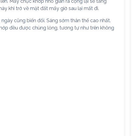
lên. Mấy chục khớp nhỏ giãn ra cộng lại sẽ tăng
ày khi trở về mặt đất mấy giờ sau lại mất đi.
 ngày cũng biến đổi. Sáng sớm thân thể cao nhất.
khớp đều được chùng lỏng, tương tự như trên không