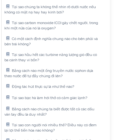
Tại sao chúng ta không thể nhìn rõ dưới nước nếu
không có mặt nạ hay hay kính bơi?
Tại sao carbon monoxide (CO) gây chết người, trong
khi một nửa của nó là oxygen?
Có một cách định nghĩa chung nào cho bên phải và
bên trái không?
Tại sao hầu hết các turbine năng lượng gió đều có
ba cánh thay vì bốn?
Bằng cách nào một ống truyền nước siphon dựa
theo nước để tự đẩy chúng đi lên?
Động tác hút thực sự là như thế nào?
Tại sao bạc hà làm hơi thở có cảm giác lạnh?
Bằng cách nào chúng ta biết được tất cả các dấu
vân tay đều là duy nhất?
Tại sao con người nói nhiều thế? Điều này có đem
lại lợi thế tiến hóa nào không?