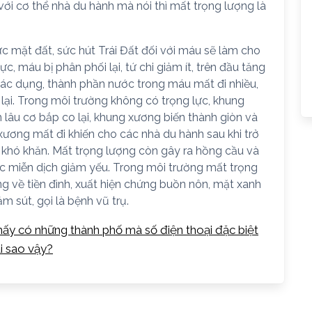
với cơ thể nhà du hành mà nói thì mất trọng lượng là
c mặt đất, sức hút Trái Đất đối với máu sẽ làm cho
, máu bị phân phối lại, tứ chi giảm ít, trên đầu tăng
tác dụng, thành phần nước trong máu mất đi nhiều,
ại. Trong môi trường không có trọng lực, khung
n lâu cơ bắp co lại, khung xương biến thành giòn và
 xương mất đi khiến cho các nhà du hành sau khi trở
 khó khăn. Mất trọng lượng còn gây ra hồng cầu và
c miễn dịch giảm yếu. Trong môi trường mất trọng
g về tiền đình, xuất hiện chứng buồn nôn, mặt xanh
ảm sút, gọi là bệnh vũ trụ.
thấy có những thành phố mà số điện thoại đặc biệt
ại sao vậy?