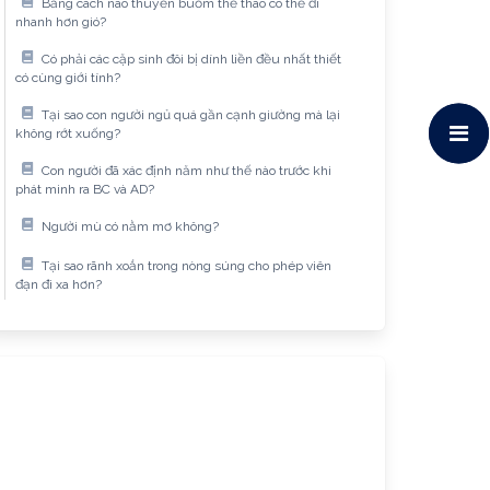
Bằng cách nào thuyền buồm thể thao có thể đi
nhanh hơn gió?
Có phải các cặp sinh đôi bị dính liền đều nhất thiết
có cùng giới tính?
Tại sao con người ngủ quá gần cạnh giường mà lại
không rớt xuống?
Con người đã xác định năm như thế nào trước khi
phát minh ra BC và AD?
Người mù có nằm mơ không?
Tại sao rãnh xoắn trong nòng súng cho phép viên
đạn đi xa hơn?