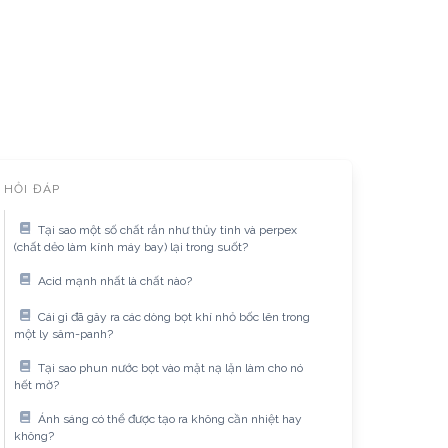
HỎI ĐÁP
Tại sao một số chất rắn như thủy tinh và perpex
(chất dẻo làm kính máy bay) lại trong suốt?
Acid mạnh nhất là chất nào?
Cái gì đã gây ra các dòng bọt khí nhỏ bốc lên trong
một ly sâm-panh?
Tại sao phun nước bọt vào mặt nạ lặn làm cho nó
hết mờ?
Ánh sáng có thể được tạo ra không cần nhiệt hay
không?