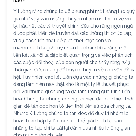
nào?
Ý tưởng rằng chúng ta đã phung phí một năng lực quý
giá như vậy vào những chuyện nhảm nhí thì có vẻ vô
lý; hầu hết các lý thuyết chính đều cho rằng ngôn ngữ
được phát triển để truyền đạt các thông tin phức tạp,
ví dụ cách tốt nhất để giết chết một con voi
mammouth là gì? Tuy nhiên Dunbar chỉ ra rằng mối
liên kết xã hội là đặc biệt quan trọng và việc phân tích
các cuộc đối thoại của con người cho thấy rằng 2/3
thời gian được dùng để huyên thuyên về các vấn đề xã
hội. Tuy nhiên các kết luận dựa vào những gì chúng ta
đang làm hiện nay thật khó là một lý lẽ thuyết phục
đối với những gì chúng ta đã làm trong quá trình tiến
hóa. Chúng ta, những con người hiện đại, có nhiều thời
gian để tán dóc hơn tổ tiên thời tiền sử của chúng ta.
Nhưng ý tưởng chúng ta tán dóc để duy trì nhóm là
hoàn toàn hợp lý. Nó còn có thể giải thích tại sao
những tờ tạp chí lá cải lại dành quá nhiều không gian
cho mục buôn chuyện.