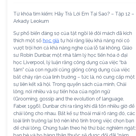
Từ khóa tìm kiếm: Hãy Trả Lời Em Tại Sao? – Tập 12 –
Arkady Leokum
Sự phổ biến đáng sợ của tật ngồi lê đôi mách đã kích
thích một số
học giả
tự hỏi rằng liệu khả năng nói có
vượt trội hơn cả khả năng nghe của lỗ tai không. Giáo
sư Robin Dunbar, một nhà tâm lý học tiến hóa ở đại
học Liverpool, lý luận rằng công dụng của việc “bà
tám” của con người cũng giống công dụng của việc
bắt cháy rận của linh trưởng – tức là, nó cung cấp một
sự liên kết xã hội. Trong quyển sách của mình, Chải
lông, nói nhiều và sự tiến hóa của ngôn ngữ
(Grooming, gossip and the evolution of language,
Faber, 1996), Dunbar chỉ ra rằng khỉ đã tốn nhiều giờ để
chải lông cho nhau. Bất kể sự thoải mái rõ ràng đó, các
loài linh trưởng lại trở nên khó tính trong việc chọn bạn
để chải lông. Chúng tuân theo hệ thứ bậc nghiêm ngặt;
bạn bè và họ hàng thân thuộc sẽ được đối đãi “năm