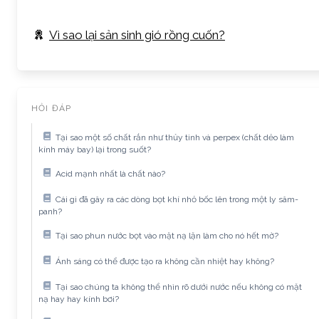
Vì sao lại sản sinh gió rồng cuốn?
HỎI ĐÁP
Tại sao một số chất rắn như thủy tinh và perpex (chất dẻo làm
kính máy bay) lại trong suốt?
Acid mạnh nhất là chất nào?
Cái gì đã gây ra các dòng bọt khí nhỏ bốc lên trong một ly sâm-
panh?
Tại sao phun nước bọt vào mặt nạ lặn làm cho nó hết mờ?
Ánh sáng có thể được tạo ra không cần nhiệt hay không?
Tại sao chúng ta không thể nhìn rõ dưới nước nếu không có mặt
nạ hay hay kính bơi?