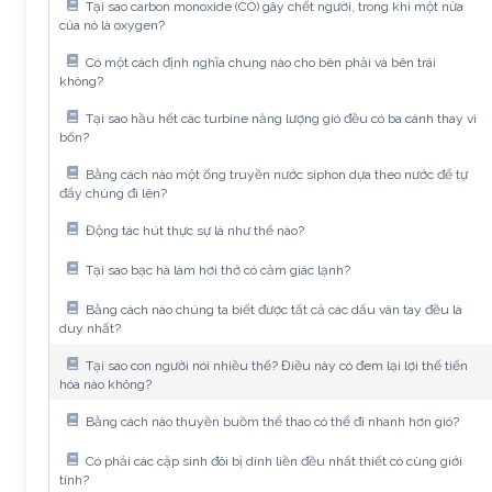
Tại sao carbon monoxide (CO) gây chết người, trong khi một nửa
của nó là oxygen?
Có một cách định nghĩa chung nào cho bên phải và bên trái
không?
Tại sao hầu hết các turbine năng lượng gió đều có ba cánh thay vì
bốn?
Bằng cách nào một ống truyền nước siphon dựa theo nước để tự
đẩy chúng đi lên?
Động tác hút thực sự là như thế nào?
Tại sao bạc hà làm hơi thở có cảm giác lạnh?
Bằng cách nào chúng ta biết được tất cả các dấu vân tay đều là
duy nhất?
Tại sao con người nói nhiều thế? Điều này có đem lại lợi thế tiến
hóa nào không?
Bằng cách nào thuyền buồm thể thao có thể đi nhanh hơn gió?
Có phải các cặp sinh đôi bị dính liền đều nhất thiết có cùng giới
tính?