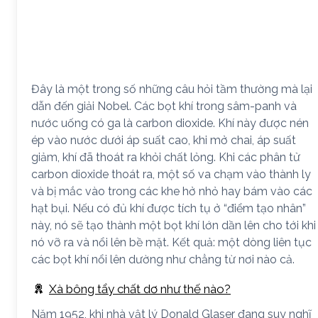
Đây là một trong số những câu hỏi tầm thường mà lại
dẫn đến giải Nobel. Các bọt khí trong sâm-panh và
nước uống có ga là carbon dioxide. Khí này được nén
ép vào nước dưới áp suất cao, khi mở chai, áp suất
giảm, khí đã thoát ra khỏi chất lỏng. Khi các phân tử
carbon dioxide thoát ra, một số va chạm vào thành ly
và bị mắc vào trong các khe hở nhỏ hay bám vào các
hạt bụi. Nếu có đủ khí được tích tụ ở “điểm tạo nhân”
này, nó sẽ tạo thành một bọt khí lớn dần lên cho tới khi
nó vỡ ra và nổi lên bề mặt. Kết quả: một dòng liên tục
các bọt khí nổi lên dường như chẳng từ nơi nào cả.
Xà bông tẩy chất dơ như thế nào?
Năm 1952, khi nhà vật lý Donald Glaser đang suy nghĩ