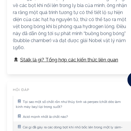
về các bọt khí nổi lên trong ly bia của mình, ông nhận
ra rằng một quá trình tương tự có thể tiết lộ sự hiện
diện của các hạt hạ nguyên tử, thứ có thể tạo ra một
vệt bong bóng khi bị phóng qua hydrogen lỏng. Điều
này đã dẫn ông tới sự phát minh “buồng bong bóng”
(bubble chamber) và đạt được giải Nobel vật lý năm
1960.
Stalk là gì? Tổng hợp các kiến thức liên quan
HỎI ĐÁP
Tại sao một số chất rắn như thủy tinh và perpex (chất dẻo làm
kính máy bay) lại trong suốt?
Acid mạnh nhất là chất nào?
Cái gì đã gây ra các dòng bọt khí nhỏ bốc lên trong một ly sâm-