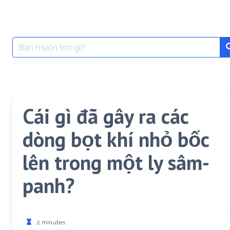
Search
for:
Cái gì đã gây ra các
dòng bọt khí nhỏ bốc
lên trong một ly sâm-
panh?
2 minutes