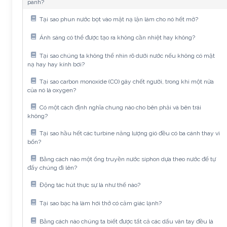
panh?
Tại sao phun nước bọt vào mặt nạ lặn làm cho nó hết mờ?
Ánh sáng có thể được tạo ra không cần nhiệt hay không?
Tại sao chúng ta không thể nhìn rõ dưới nước nếu không có mặt
nạ hay hay kính bơi?
Tại sao carbon monoxide (CO) gây chết người, trong khi một nửa
của nó là oxygen?
Có một cách định nghĩa chung nào cho bên phải và bên trái
không?
Tại sao hầu hết các turbine năng lượng gió đều có ba cánh thay vì
bốn?
Bằng cách nào một ống truyền nước siphon dựa theo nước để tự
đẩy chúng đi lên?
Động tác hút thực sự là như thế nào?
Tại sao bạc hà làm hơi thở có cảm giác lạnh?
Bằng cách nào chúng ta biết được tất cả các dấu vân tay đều là