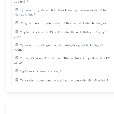
duy nhất?
Tại sao con người nói nhiều thế? Điều này có đem lại lợi thế tiến
hóa nào không?
Bằng cách nào thuyền buồm thể thao có thể đi nhanh hơn gió?
Có phải các cặp sinh đôi bị dính liền đều nhất thiết có cùng giới
tính?
Tại sao con người ngủ quá gần cạnh giường mà lại không rớt
xuống?
Con người đã xác định năm như thế nào trước khi phát minh ra BC
và AD?
Người mù có nằm mơ không?
Tại sao rãnh xoắn trong nòng súng cho phép viên đạn đi xa hơn?