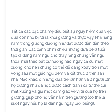
Tất cả các bậc cha mẹ đều biết sự nguy hiểm của việc
đứa con nhỏ bị rơi ra khỏi giường và thực vậy, khả năng
nằm trong giường dường như đạt được dần dần theo
thời gian. Các cảnh phim chiếu những đứa bé ở tuổi
tập đi đang nằm ngủ cho thấy rằng chúng vẫn ngủ
thoải mái theo bất cứ hướng nào, ngay cả cúi mặt
xuống, cho nên chúng có thể dễ dàng xoay tròn một
vòng sau một giấc ngủ đêm và kết thúc ở trên sàn
nhà. Mặc khác, ở những đứa trẻ lớn hơn và ở người lớn,
họ dường như đã học được cách tránh cả tư thế cúi
mặt xuống và giữ một cảm giác về vị trí của họ trên
giường, giúp cho họ vẫn nằm trên giường (có thể là
suốt ngày nếu họ là dân ngủ ngày lười biếng).