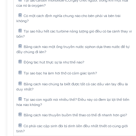
Tại sao carbon monoxide (CO) gây chết người, trong khi một nửa
của nó là oxygen?
Có một cách định nghĩa chung nào cho bên phải và bên trái
không?
Tại sao hầu hết các turbine năng lượng gió đều có ba cánh thay vì
bốn?
Bằng cách nào một ống truyền nước siphon dựa theo nước để tự
đẩy chúng đi lên?
Động tác hút thực sự là như thế nào?
Tại sao bạc hà làm hơi thở có cảm giác lạnh?
Bằng cách nào chúng ta biết được tất cả các dấu vân tay đều là
duy nhất?
Tại sao con người nói nhiều thế? Điều này có đem lại lợi thế tiến
hóa nào không?
Bằng cách nào thuyền buồm thể thao có thể đi nhanh hơn gió?
Có phải các cặp sinh đôi bị dính liền đều nhất thiết có cùng giới
tính?