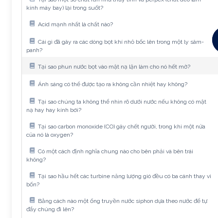
kính máy bay) lại trong suốt?
Acid mạnh nhất là chất nào?
Cái gì đã gây ra các dòng bọt khí nhỏ bốc lên trong một ly sâm-
panh?
Tại sao phun nước bọt vào mặt nạ lặn làm cho nó hết mờ?
Ánh sáng có thể được tạo ra không cần nhiệt hay không?
Tại sao chúng ta không thể nhìn rõ dưới nước nếu không có mặt
nạ hay hay kính bơi?
Tại sao carbon monoxide (CO) gây chết người, trong khi một nửa
của nó là oxygen?
Có một cách định nghĩa chung nào cho bên phải và bên trái
không?
Tại sao hầu hết các turbine năng lượng gió đều có ba cánh thay vì
bốn?
Bằng cách nào một ống truyền nước siphon dựa theo nước để tự
đẩy chúng đi lên?