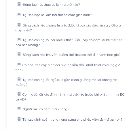
Động tác hút thực sự là như thế nào?
Tại sao bạc hà làm hơi thở có cảm giác lạnh?
Bằng cách nào chúng ta biết được tất cả các dấu vân tay đều là
duy nhất?
Tại sao con người nói nhiều thế? Điều này có đem lại lợi thế tiến
hóa nào không?
Bằng cách nào thuyền buồm thể thao có thể đi nhanh hơn gió?
Có phải các cặp sinh đôi bị dính liền đều nhất thiết có cùng giới
tính?
Tại sao con người ngủ quá gần cạnh giường mà lại không rớt
xuống?
Con người đã xác định năm như thế nào trước khi phát minh ra BC
và AD?
Người mù có nằm mơ không?
Tại sao rãnh xoắn trong nòng súng cho phép viên đạn đi xa hơn?