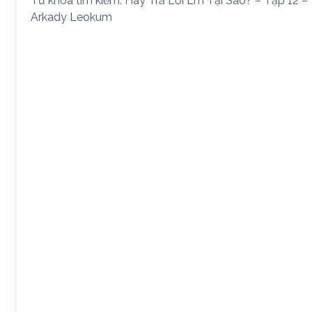
Từ khóa tìm kiếm: Hãy Trả Lời Em Tại Sao? – Tập 12 –
Arkady Leokum