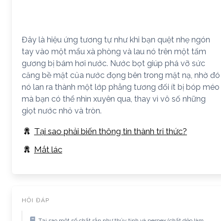
Đây là hiệu ứng tương tự như khi bạn quệt nhẹ ngón
tay vào một mẩu xà phòng và lau nó trên một tấm
gương bị bám hơi nước. Nước bọt giúp phá vỡ sức
căng bề mặt của nước đọng bên trong mặt nạ, nhờ đó
nó lan ra thành một lớp phẳng tương đối ít bị bóp méo
mà bạn có thể nhìn xuyên qua, thay vì vô số những
giọt nước nhỏ và tròn.
Tại sao phải biến thông tin thành tri thức?
Mắt lác
HỎI ĐÁP
Tại sao một số chất rắn như thủy tinh và perpex (chất dẻo làm