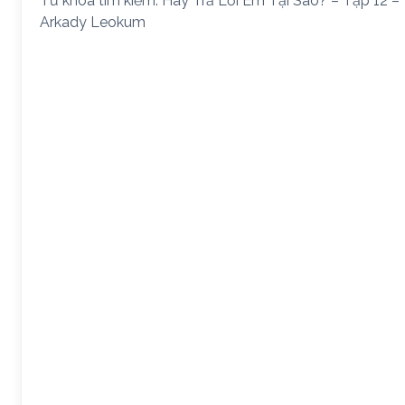
Từ khóa tìm kiếm: Hãy Trả Lời Em Tại Sao? – Tập 12 –
Arkady Leokum