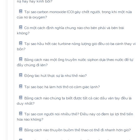
nạ hay hay kính bơi?
Tại sao carbon monoxide (CO) gây chết người, trong khi một nửa
của nó là oxygen?
Có một cách định nghĩa chung nào cho bên phải và bên trái
không?
Tại sao hầu hết các turbine năng lượng gió đều có ba cánh thay vì
bốn?
Bằng cách nào một ống truyền nước siphon dựa theo nước để tự
đẩy chúng đi lên?
Động tác hút thực sự là như thế nào?
Tại sao bạc hà làm hơi thở có cảm giác lạnh?
Bằng cách nào chúng ta biết được tất cả các dấu vân tay đều là
duy nhất?
Tại sao con người nói nhiều thế? Điều này có đem lại lợi thế tiến
hóa nào không?
Bằng cách nào thuyền buồm thể thao có thể đi nhanh hơn gió?