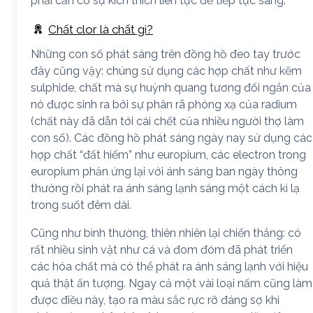
phải cần có sự kích thích liên tục để tiếp tục sáng.
Chất clor là chất gì?
Những con số phát sáng trên đồng hồ đeo tay trước
đây cũng vậy: chúng sử dụng các hợp chất như kẽm
sulphide, chất mà sự huỳnh quang tương đối ngắn của
nó được sinh ra bởi sự phân rã phóng xạ của radium
(chất này đã dẫn tới cái chết của nhiều người thợ làm
con số). Các đồng hồ phát sáng ngày nay sử dụng các
hợp chất “đất hiếm” như europium, các electron trong
europium phản ứng lại với ánh sáng ban ngày thông
thường rồi phát ra ánh sáng lạnh sáng một cách kì lạ
trong suốt đêm dài.
Cũng như bình thường, thiên nhiên lại chiến thắng: có
rất nhiều sinh vật như cá và đom đóm đã phát triển
các hóa chất mà có thể phát ra ánh sáng lạnh với hiệu
quả thật ấn tượng. Ngay cả một vài loại nấm cũng làm
được điều này, tạo ra màu sắc rực rỡ đáng sợ khi