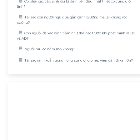
Có phải các cặp sinh đôi bị dính liền đều nhất thiết có cùng giới
tính?
Tại sao con người ngủ quá gần cạnh giường mà lại không rớt
xuống?
Con người đã xác định năm như thế nào trước khi phát minh ra BC
và AD?
Người mù có nằm mơ không?
Tại sao rãnh xoắn trong nòng súng cho phép viên đạn đi xa hơn?