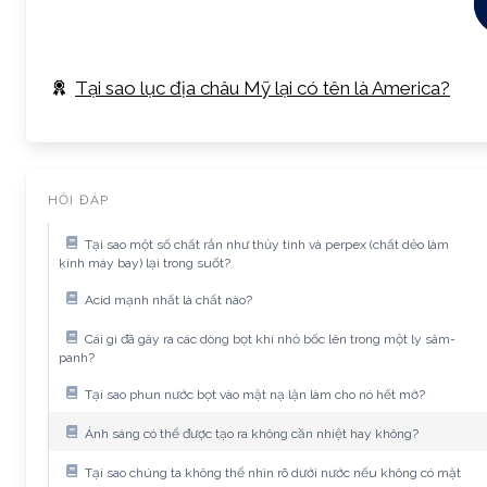
Tại sao lục địa châu Mỹ lại có tên là America?
HỎI ĐÁP
Tại sao một số chất rắn như thủy tinh và perpex (chất dẻo làm
kính máy bay) lại trong suốt?
Acid mạnh nhất là chất nào?
Cái gì đã gây ra các dòng bọt khí nhỏ bốc lên trong một ly sâm-
panh?
Tại sao phun nước bọt vào mặt nạ lặn làm cho nó hết mờ?
Ánh sáng có thể được tạo ra không cần nhiệt hay không?
Tại sao chúng ta không thể nhìn rõ dưới nước nếu không có mặt