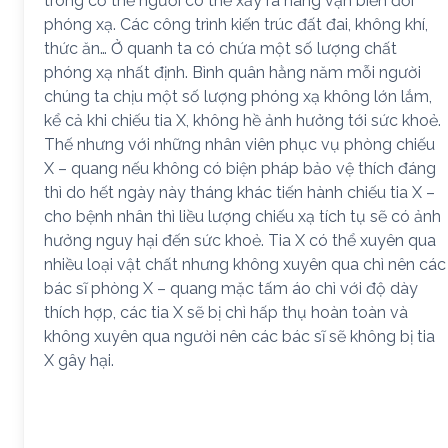
trong cơ thể người có thể xảy ra hàng vạn biến đổi
phóng xạ. Các công trình kiến trúc đất đai, không khí,
thức ăn… Ở quanh ta có chứa một số lượng chất
phóng xạ nhất định. Bình quân hằng năm mỗi người
chúng ta chịu một số lượng phóng xạ không lớn lắm,
kể cả khi chiếu tia X, không hề ảnh hưởng tới sức khoẻ.
Thế nhưng với những nhân viên phục vụ phòng chiếu
X – quang nếu không có biện pháp bảo vệ thích đáng
thì do hết ngày này tháng khác tiến hành chiếu tia X –
cho bệnh nhân thì liều lượng chiếu xạ tích tụ sẽ có ảnh
hưởng nguy hại đến sức khoẻ. Tia X có thể xuyên qua
nhiều loại vật chất nhưng không xuyên qua chì nên các
bác sĩ phòng X – quang mặc tấm áo chì với độ dày
thích hợp, các tia X sẽ bị chì hấp thụ hoàn toàn và
không xuyên qua người nên các bác sĩ sẽ không bị tia
X gây hại.