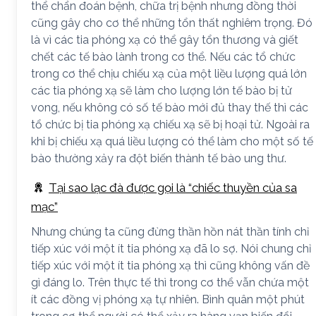
thể chẩn đoán bệnh, chữa trị bệnh nhưng đồng thời
cũng gây cho cơ thể những tổn thất nghiêm trọng. Đó
là vì các tia phóng xạ có thể gây tổn thương và giết
chết các tế bào lành trong cơ thể. Nếu các tổ chức
trong cơ thể chịu chiếu xạ của một liều lượng quá lớn
các tia phóng xạ sẽ làm cho lượng lớn tế bào bị tử
vong, nếu không có số tế bào mới đủ thay thế thì các
tổ chức bị tia phóng xạ chiếu xạ sẽ bị hoại tử. Ngoài ra
khi bị chiếu xạ quá liều lượng có thể làm cho một số tế
bào thường xảy ra đột biến thành tế bào ung thư.
Tại sao lạc đà được gọi là “chiếc thuyền của sa
mạc”
Nhưng chúng ta cũng đừng thần hồn nát thần tính chỉ
tiếp xúc với một ít tia phóng xạ đã lo sợ. Nói chung chỉ
tiếp xúc với một ít tia phóng xạ thì cũng không vấn đề
gì đáng lo. Trên thực tế thì trong cơ thể vẫn chứa một
ít các đồng vị phóng xạ tự nhiên. Bình quân một phút