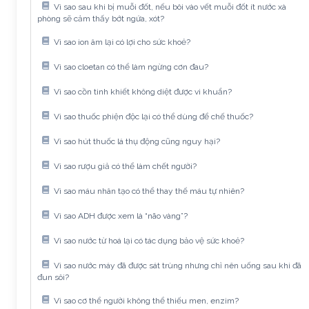
Vì sao sau khi bị muỗi đốt, nếu bôi vào vết muỗi đốt ít nước xà
phòng sẽ cảm thấy bớt ngứa, xót?
Vì sao ion âm lại có lợi cho sức khoẻ?
Vì sao cloetan có thể làm ngừng cơn đau?
Vì sao cồn tinh khiết không diệt được vi khuẩn?
Vì sao thuốc phiện độc lại có thể dùng để chế thuốc?
Vì sao hút thuốc lá thụ động cũng nguy hại?
Vì sao rượu giả có thể làm chết người?
Vì sao máu nhân tạo có thể thay thế máu tự nhiên?
Vì sao ADH được xem là “não vàng”?
Vì sao nước từ hoá lại có tác dụng bảo vệ sức khoẻ?
Vì sao nước máy đã được sát trùng nhưng chỉ nên uống sau khi đã
đun sôi?
Vì sao cơ thể người không thể thiếu men, enzim?