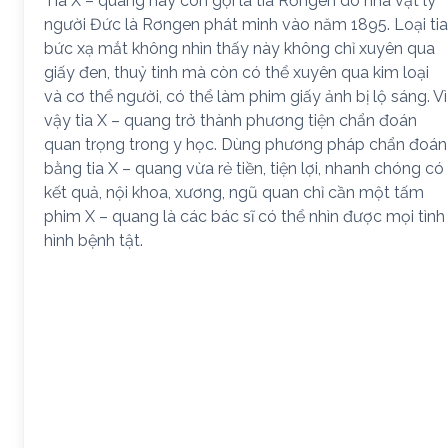
Tia X – quang hay còn gọi là tia Rơngen do nhà vật lý
người Đức là Rơngen phát minh vào năm 1895. Loại tia
bức xạ mắt không nhìn thấy này không chỉ xuyên qua
giấy đen, thuỷ tinh mà còn có thể xuyên qua kim loại
và cơ thể người, có thể làm phim giấy ảnh bị lộ sáng. Vì
vậy tia X – quang trở thành phương tiện chẩn đoán
quan trọng trong y học. Dùng phương pháp chẩn đoán
bằng tia X – quang vừa rẻ tiền, tiện lợi, nhanh chóng có
kết quả, nội khoa, xương, ngũ quan chỉ cần một tấm
phim X – quang là các bác sĩ có thể nhìn được mọi tình
hình bệnh tật.