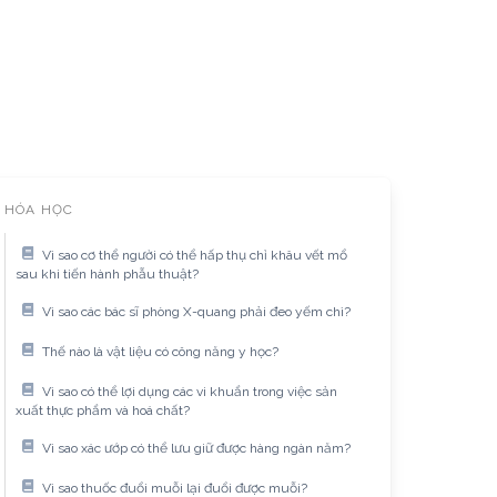
HÓA HỌC
Vì sao cơ thể người có thể hấp thụ chỉ khâu vết mổ
sau khi tiến hành phẫu thuật?
Vì sao các bác sĩ phòng X-quang phải đeo yếm chì?
Thế nào là vật liệu có công năng y học?
Vì sao có thể lợi dụng các vi khuẩn trong việc sản
xuất thực phẩm và hoá chất?
Vì sao xác ướp có thể lưu giữ được hàng ngàn năm?
Vì sao thuốc đuổi muỗi lại đuổi được muỗi?