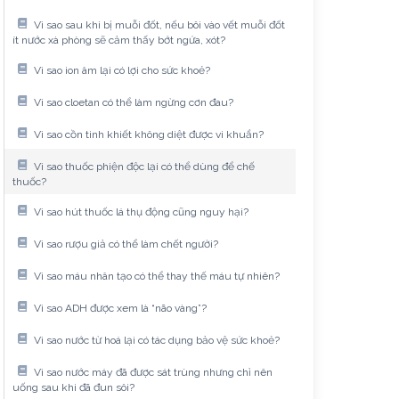
Vì sao sau khi bị muỗi đốt, nếu bôi vào vết muỗi đốt
ít nước xà phòng sẽ cảm thấy bớt ngứa, xót?
Vì sao ion âm lại có lợi cho sức khoẻ?
Vì sao cloetan có thể làm ngừng cơn đau?
Vì sao cồn tinh khiết không diệt được vi khuẩn?
Vì sao thuốc phiện độc lại có thể dùng để chế
thuốc?
Vì sao hút thuốc lá thụ động cũng nguy hại?
Vì sao rượu giả có thể làm chết người?
Vì sao máu nhân tạo có thể thay thế máu tự nhiên?
Vì sao ADH được xem là “não vàng”?
Vì sao nước từ hoá lại có tác dụng bảo vệ sức khoẻ?
Vì sao nước máy đã được sát trùng nhưng chỉ nên
uống sau khi đã đun sôi?