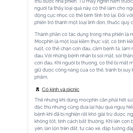
thu được nha phiến. Từ mấy nghìn năm trước,
người ta thấy loại quả này có thể làm cho ng
động cực nhọc có thể bình tĩnh trở lại. Đối v
phiến trở thành một loại linh đơn, thuốc quý
Thành phần có tác dụng trong nha phiến là 
Mocphin là một loại kiềm thực vật, có tính 
ruột, có thể chặn cơn đau, cầm bệnh tả, là
đau. Với những bệnh nhân bị sỏi mật, sỏi thậ
cơn đau. Khi người bị thương, cơ thể bị mấ
giữ được công năng của cơ thể, tránh bị suy 
phẩm.
Có kinh và picnic
Thế nhưng khi dùng mocphin cần phải hết sứ
đặc thù nhưng cũng đưa lại hậu quả nguy hiể
bệnh khi đã bị nghiện rất khó giải trừ được, 
không tốt, tính cách bất thường. Khi lên cơn 
yên, lăn lộn trên đất, tự cào xé, đập tường 