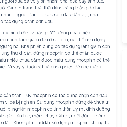
 người xưa đã vô ý ăn nhầm phải quả cây anh túc,
ười đang ở trạng thái thần kinh căng thẳng do lao
ới những người đang bị các cơn đau dằn vặt, nha
 có tác dụng chặn cơn đau.
mocphin chiếm khoảng 10% lượng nha phiến.
kiềm mạnh, làm giảm đau ở cơ trơn, ức chế nhu động
m ngừng ho. Nha phiến cũng có tác dụng làm giảm cơn
n, ung thư di căn, dùng mocphin có thể chặn được
t máu nhiều chưa cầm được máu, dùng mocphin có thể
kiệt. Vì vậy y dược rất cần nha phiến để chế dược
c cẩn thận. Tuy mocphin có tác dụng chặn cơn đau
m vì dễ bị nghiện. Sử dụng mocphin dùng để chữa trị
người bị nghiện mocphin có tinh thần uỷ mị, dinh dưỡng
bị ngáp liên tục, mồm chảy dãi rớt, ngồi đứng không
đập đất… Không ít người khi sử dụng mocphin, không tự