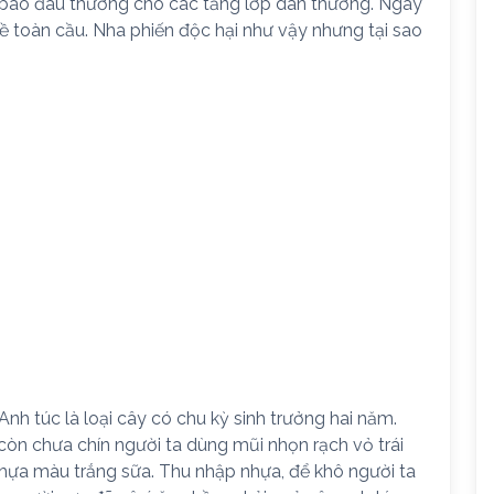
t bao đau thương cho các tầng lớp dân thường. Ngày
ề toàn cầu. Nha phiến độc hại như vậy nhưng tại sao
 Anh túc là loại cây có chu kỳ sinh trưởng hai năm.
 còn chưa chín người ta dùng mũi nhọn rạch vỏ trái
 nhựa màu trắng sữa. Thu nhập nhựa, để khô người ta