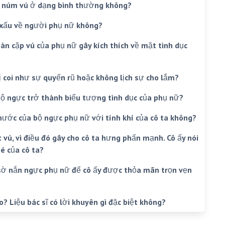
n núm vú ở dạng bình thường không?
ĩ xấu về người phụ nữ không?
oàn cặp vú của phụ nữ gây kích thích về mặt tình dục
ị coi như sự quyến rũ hoặc không lịch sự cho lắm?
, bộ ngực trở thành biểu tượng tình dục của phụ nữ?
thước của bộ ngực phụ nữ với tính khí của cô ta không?
vú, vì điều đó gây cho cô ta hưng phấn mạnh. Cô ấy nói
é của cô ta?
 sờ nắn ngực phụ nữ để cô ấy được thỏa mãn trọn vẹn
? Liệu bác sĩ có lời khuyên gì đặc biệt không?