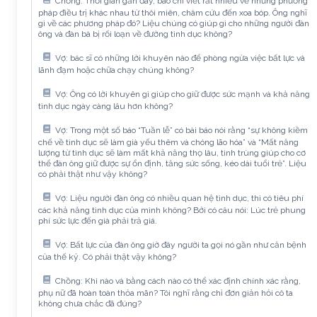
Chồng: Thời gian gần đây, báo chí viết rất nhiều về những phương
pháp điều trị khác nhau từ thôi miên, châm cứu đến xoa bóp. Ông nghĩ
gì về các phương pháp đó? Liệu chúng có giúp gì cho những người đàn
ông và đàn bà bị rối loạn về đường tình dục không?
Vợ: bác sĩ có những lời khuyên nào để phòng ngừa việc bất lực và
lãnh đạm hoặc chữa chạy chúng không?
Vợ: Ông có lời khuyên gì giúp cho giữ được sức mạnh và khả năng
tình dục ngày càng lâu hơn không?
Vợ: Trong một số báo “Tuần lễ” có bài báo nói rằng “sự không kiềm
chế về tình dục sẽ làm già yếu thêm và chóng lão hóa” và “Mất năng
lượng từ tình dục sẽ làm mất khả năng thọ lâu, tinh trùng giúp cho cơ
thể đàn ông giữ được sự ổn định, tăng sức sống, kéo dài tuổi trẻ”. Liệu
có phải thật như vậy không?
Vợ: Liệu người đàn ông có nhiều quan hệ tình dục, thì có tiêu phí
các khả năng tình dục của mình không? Bởi có câu nói: Lúc trẻ phung
phí sức lực đến già phải trả giá.
Vợ: Bất lực của đàn ông giờ đây người ta gọi nó gần như căn bệnh
của thế kỷ. Có phải thật vậy không?
Chồng: Khi nào và bằng cách nào có thể xác định chính xác rằng,
phụ nữ đã hoàn toàn thỏa mãn? Tôi nghĩ rằng chỉ đơn giản hỏi cô ta
không chưa chắc đã đúng?