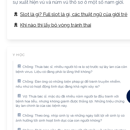
sự xuất hiện vú và núm vú thô sơ ở một số nam giới.
Slot là gì? Full slot là gì, các thuật ngữ của giới trẻ
Khi nào thì lấy bỏ vòng tránh thai
Y HỌC
Chồng: Thưa bác sĩ, nhiều người tỏ ra lo sợ trước sự lây lan của căn
bệnh virus. Liệu có đáng phải lo lắng thế không?
Chồng: Đàn ông có những biện pháp gì để tránh truyền nhiễm,
nếu như có hoạt động tình dục đáng khả nghi xảy ra?
Vợ: Thưa bác sĩ, mặc dù đã nhiều năm người ta đấu tranh với
bệnh hoa liễu, nhưng không giành được thắng lợi. Những triệu chứng
lây lan chính là của các bệnh này.
Chồng: Theo ông, nhịp sinh lý và những ngày bất lợi về sinh lý có
ảnh hưởng tới sinh hoạt tình dục của con người không?