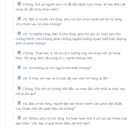
Chồng: Giả sử người phụ nữ đã đạt được cực khoái, lẽ nào điều đó
chưa đủ để cô ta thỏa mãn?
Vợ: Bác sĩ muốn nói rằng, phụ nữ cần chọn quần áo lót kỹ càng
như chọn váy có phải không?
Vợ: Có nghĩa rằng, bác sĩ cho rằng, phụ nữ cần ăn mặc sao cho
chồng thích, chứ không phải những người không quen biết trên đường
phố có phải không?
Chồng: Thưa bác sĩ, tôi có cảm tưởng ông nói chưa hết về khỏa
thân. Rõ ràng điều đó cũng có ý nghĩa không nhỏ.
Vợ: Vợ chồng có cần ngủ khỏa thân không?
Vợ: Ở nhà, khi nào và ở mức độ nào việc hở hang là đủ?
Chồng: Đối với vợ chồng bắt đầu sự mào đầu tốt nhất là mặc hay
cởi quần áo?
Vợ: Bác sĩ nói rằng, người đàn bà khỏe mạnh cần phải đạt được
cực khoái mỗi lần giao hợp với chồng?
Vợ: Nhiều phụ nữ nói rằng, họ hoàn toàn thờ ơ với sự cực khoái của
bản thân. Vậy bác sĩ giải thích điều đó thế nào?