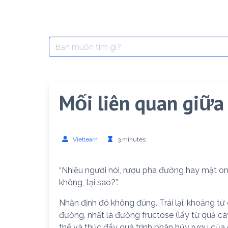
Search
for:
Mối liên quan giữ
Vietlearn
3 minutes
“Nhiều người nói, rượu pha đường hay mật o
không, tại sao?”.
Nhận định đó không đúng. Trái lại, khoảng từ 
đường, nhất là đường fructose (lấy từ quả c
thể và thúc đẩy quá trình phân hủy rượu của