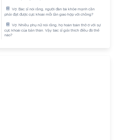
Vợ: Bác sĩ nói rằng, người đàn bà khỏe mạnh cần
phải đạt được cực khoái mỗi lần giao hợp với chồng?
Vợ: Nhiều phụ nữ nói rằng, họ hoàn toàn thờ ơ với sự
cực khoái của bản thân. Vậy bác sĩ giải thích điều đó thế
nào?