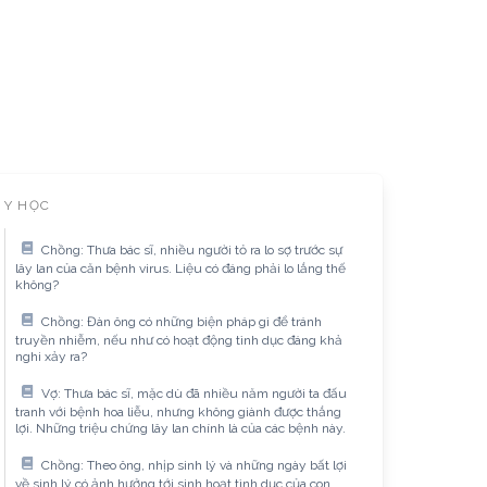
Y HỌC
Chồng: Thưa bác sĩ, nhiều người tỏ ra lo sợ trước sự
lây lan của căn bệnh virus. Liệu có đáng phải lo lắng thế
không?
Chồng: Đàn ông có những biện pháp gì để tránh
truyền nhiễm, nếu như có hoạt động tình dục đáng khả
nghi xảy ra?
Vợ: Thưa bác sĩ, mặc dù đã nhiều năm người ta đấu
tranh với bệnh hoa liễu, nhưng không giành được thắng
lợi. Những triệu chứng lây lan chính là của các bệnh này.
Chồng: Theo ông, nhịp sinh lý và những ngày bất lợi
về sinh lý có ảnh hưởng tới sinh hoạt tình dục của con