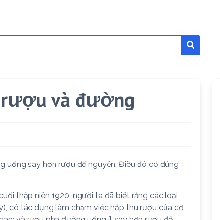
a rượu và đường
ng uống say hơn rượu để nguyên. Điều đó có đúng
cuối thập niên 1920, người ta đã biết rằng các loại
ây), có tác dụng làm chậm việc hấp thu rượu của cơ
 gan; và rượu pha đường uống ít say hơn rượu để