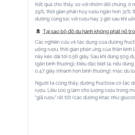
Kết quả cho thấy, so với nhóm đối chứng, ở 
29%, thời gian phân hủy rượu ngắn hơn 31%; 
đường cùng lúc với rượu hay 3 giờ sau khi u
Tại sao bộ đồ du hành không phát nổ tro
Các nghiên cứu về tác dụng của đường fruct
uống rượu, thời gian phản ứng của thần kinh l
này kéo dài tới 0,56 giây. Sau khi dùng 50g đư
(gần bình thường). Điều đặc biệt là, nếu dùng
0,47 giây (nhanh hơn bình thường); mặc dù l
Người ta cũng thấy, đường fructose có tác d
rượu. Liều 100 g làm cho lượng rượu trong 
“giã rượu” rất tốt (các đường khác như gluco