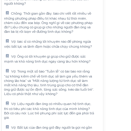
người không?
Chồng: Thời gian gần đây, báo chí viết rất nhiều về
những phương pháp điều trị khác nhau từ thôi miên,
châm cứu đến xoa bóp. Ông nghĩ gì về các phương pháp
đó? Liệu chúng có giúp gì cho những người đàn ông và
đàn bà bị rối loạn về đường tình dục không?
Vợ: bác sĩ có những lời khuyên nào để phòng ngừa
việc bất lực và lãnh đạm hoặc chữa chạy chúng không?
Vợ: Ông có lời khuyên gì giúp cho giữ được sức
mạnh và khả năng tình dục ngày càng lâu hơn không?
Vợ: Trong một số báo “Tuần lễ” có bài báo nói rằng
“sự không kiềm chế về tình dục sẽ làm già yếu thêm và
chóng lão hóa” và “Mất năng lượng từ tình dục sẽ làm
mất khả năng thọ lâu, tinh trùng giúp cho cơ thể đàn
ông giữ được sự ổn định, tăng sức sống, kéo dài tuổi trẻ”.
Liệu có phải thật như vậy không?
Vợ: Liệu người đàn ông có nhiều quan hệ tình dục,
thì có tiêu phí các khả năng tình dục của mình không?
Bởi có câu nói: Lúc trẻ phung phí sức lực đến già phải trả
giá.
Vợ: Bất lực của đàn ông giờ đây người ta gọi nó gần