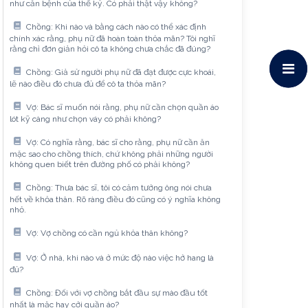
như căn bệnh của thế kỷ. Có phải thật vậy không?
Chồng: Khi nào và bằng cách nào có thể xác định
chính xác rằng, phụ nữ đã hoàn toàn thỏa mãn? Tôi nghĩ
rằng chỉ đơn giản hỏi cô ta không chưa chắc đã đúng?
Chồng: Giả sử người phụ nữ đã đạt được cực khoái,
lẽ nào điều đó chưa đủ để cô ta thỏa mãn?
Vợ: Bác sĩ muốn nói rằng, phụ nữ cần chọn quần áo
lót kỹ càng như chọn váy có phải không?
Vợ: Có nghĩa rằng, bác sĩ cho rằng, phụ nữ cần ăn
mặc sao cho chồng thích, chứ không phải những người
không quen biết trên đường phố có phải không?
Chồng: Thưa bác sĩ, tôi có cảm tưởng ông nói chưa
hết về khỏa thân. Rõ ràng điều đó cũng có ý nghĩa không
nhỏ.
Vợ: Vợ chồng có cần ngủ khỏa thân không?
Vợ: Ở nhà, khi nào và ở mức độ nào việc hở hang là
đủ?
Chồng: Đối với vợ chồng bắt đầu sự mào đầu tốt
nhất là mặc hay cởi quần áo?