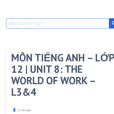
Search
for:
MÔN TIẾNG ANH – LỚP
12 | UNIT 8: THE
WORLD OF WORK –
L3&4
1 minute