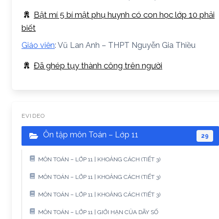
Bật mí 5 bí mật phụ huynh có con học lớp 10 phải
biết
Giáo viên
: Vũ Lan Anh – THPT Nguyễn Gia Thiều
Đã ghép tụy thành công trên người
EVIDEO
Ôn tập môn Toán – Lớp 11
29
MÔN TOÁN – LỚP 11 | KHOẢNG CÁCH (TIẾT 3)
MÔN TOÁN – LỚP 11 | KHOẢNG CÁCH (TIẾT 3)
MÔN TOÁN – LỚP 11 | KHOẢNG CÁCH (TIẾT 3)
MÔN TOÁN – LỚP 11 | GIỚI HẠN CỦA DÃY SỐ