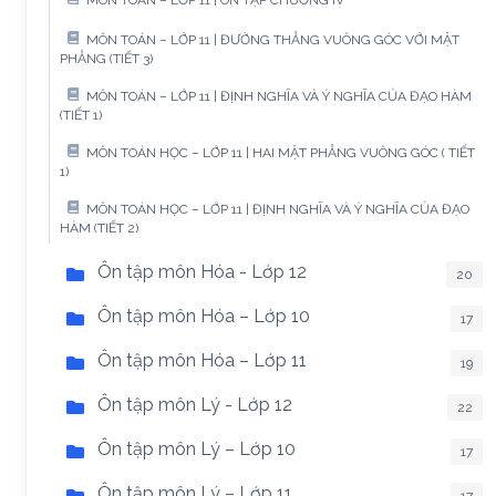
MÔN TOÁN – LỚP 11 | ĐƯỜNG THẲNG VUÔNG GÓC VỚI MẶT
PHẲNG (TIẾT 3)
MÔN TOÁN – LỚP 11 | ĐỊNH NGHĨA VÀ Ý NGHĨA CỦA ĐẠO HÀM
(TIẾT 1)
MÔN TOÁN HỌC – LỚP 11 | HAI MẶT PHẲNG VUÔNG GÓC ( TIẾT
1)
MÔN TOÁN HỌC – LỚP 11 | ĐỊNH NGHĨA VÀ Ý NGHĨA CỦA ĐẠO
HÀM (TIẾT 2)
Ôn tập môn Hóa - Lớp 12
20
Ôn tập môn Hóa – Lớp 10
17
Ôn tập môn Hóa – Lớp 11
19
Ôn tập môn Lý - Lớp 12
22
Ôn tập môn Lý – Lớp 10
17
Ôn tập môn Lý – Lớp 11