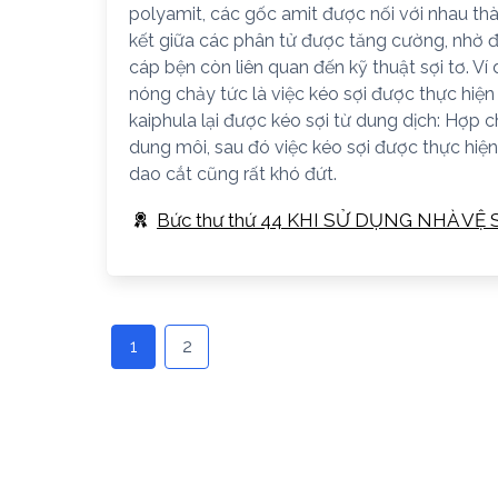
polyamit, các gốc amit được nối với nhau thàn
kết giữa các phân tử được tăng cường, nhờ đ
cáp bện còn liên quan đến kỹ thuật sợi tơ. Ví 
nóng chảy tức là việc kéo sợi được thực hiện
kaiphula lại được kéo sợi từ dung dịch: Hợp
dung môi, sau đó việc kéo sợi được thực hiện
dao cắt cũng rất khó đứt.
Bức thư thứ 44 KHI SỬ DỤNG NHÀ V
1
2