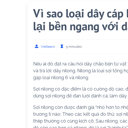
Vì sao loại dây cáp
lại bền ngang với 
Vietlearn
5 minutes
Nếu ai đó đặt ra câu hỏi dây chão bện từ vật 
và trả lời: dây nilong. Nilong là loại sợi tổn
gặp loại nilong 6 và nilong
Sợi nilong có đặc điểm là có cường độ cao, đ
dùng sợi nilong để đan lưới đánh cá, làm dây d
Sợi nilong còn được đánh giá “nhỏ hơn tơ nhệ
trương tí nào: Theo các kết quả đo thử, sợi 
thép thường có cùng kích cỡ. Sau nilong, cá
độ còn cao hơn cả nilong, đó là sợi “kaiphula