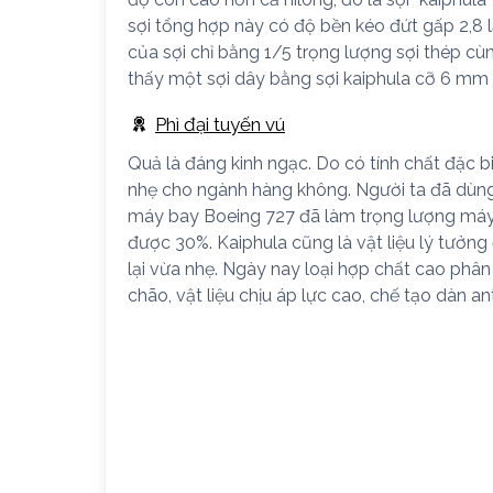
sợi tổng hợp này có độ bền kéo đứt gấp 2,8 l
của sợi chỉ bằng 1/5 trọng lượng sợi thép cùn
thấy một sợi dây bằng sợi kaiphula cỡ 6 mm 
Phì đại tuyến vú
Quả là đáng kinh ngạc. Do có tính chất đặc b
nhẹ cho ngành hàng không. Người ta đã dùng 
máy bay Boeing 727 đã làm trọng lượng máy 
được 30%. Kaiphula cũng là vật liệu lý tưởng 
lại vừa nhẹ. Ngày nay loại hợp chất cao phân
chão, vật liệu chịu áp lực cao, chế tạo dàn a