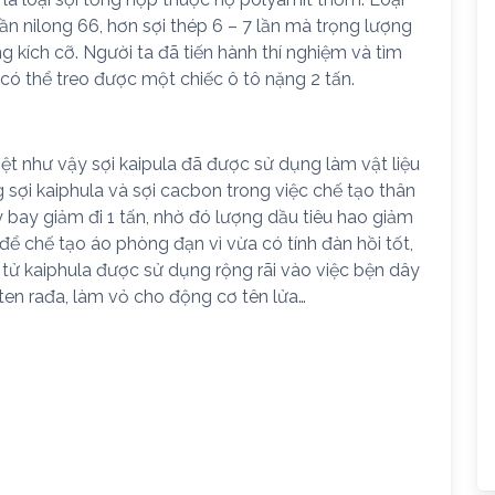
ần nilong 66, hơn sợi thép 6 – 7 lần mà trọng lượng
g kích cỡ. Người ta đã tiến hành thí nghiệm và tìm
có thể treo được một chiếc ô tô nặng 2 tấn.
iệt như vậy sợi kaipula đã được sử dụng làm vật liệu
sợi kaiphula và sợi cacbon trong việc chế tạo thân
bay giảm đi 1 tấn, nhờ đó lượng dầu tiêu hao giảm
để chế tạo áo phòng đạn vì vừa có tính đàn hồi tốt,
 tử kaiphula được sử dụng rộng rãi vào việc bện dây
nten rađa, làm vỏ cho động cơ tên lửa…