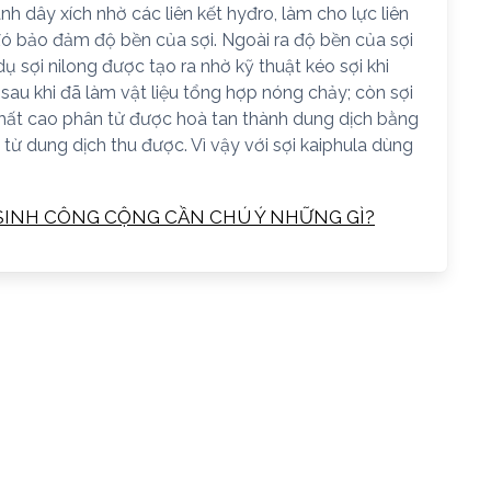
h dây xích nhờ các liên kết hyđro, làm cho lực liên
ó bảo đảm độ bền của sợi. Ngoài ra độ bền của sợi
dụ sợi nilong được tạo ra nhờ kỹ thuật kéo sợi khi
 sau khi đã làm vật liệu tổng hợp nóng chảy; còn sợi
 chất cao phân tử được hoà tan thành dung dịch bằng
 từ dung dịch thu được. Vì vậy với sợi kaiphula dùng
Ệ SINH CÔNG CỘNG CẦN CHÚ Ý NHỮNG GÌ?