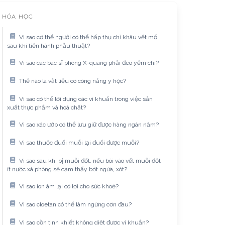
HÓA HỌC
Vì sao cơ thể người có thể hấp thụ chỉ khâu vết mổ
sau khi tiến hành phẫu thuật?
Vì sao các bác sĩ phòng X-quang phải đeo yếm chì?
Thế nào là vật liệu có công năng y học?
Vì sao có thể lợi dụng các vi khuẩn trong việc sản
xuất thực phẩm và hoá chất?
Vì sao xác ướp có thể lưu giữ được hàng ngàn năm?
Vì sao thuốc đuổi muỗi lại đuổi được muỗi?
Vì sao sau khi bị muỗi đốt, nếu bôi vào vết muỗi đốt
ít nước xà phòng sẽ cảm thấy bớt ngứa, xót?
Vì sao ion âm lại có lợi cho sức khoẻ?
Vì sao cloetan có thể làm ngừng cơn đau?
Vì sao cồn tinh khiết không diệt được vi khuẩn?