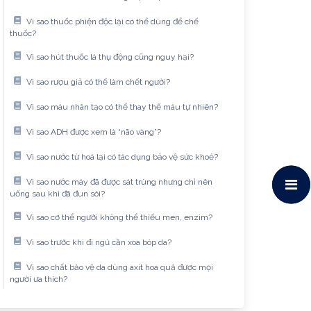
Vì sao thuốc phiện độc lại có thể dùng để chế
thuốc?
Vì sao hút thuốc lá thụ động cũng nguy hại?
Vì sao rượu giả có thể làm chết người?
Vì sao máu nhân tạo có thể thay thế máu tự nhiên?
Vì sao ADH được xem là “não vàng”?
Vì sao nước từ hoá lại có tác dụng bảo vệ sức khoẻ?
Vì sao nước máy đã được sát trùng nhưng chỉ nên
uống sau khi đã đun sôi?
Vì sao cơ thể người không thể thiếu men, enzim?
Vì sao trước khi đi ngủ cần xoa bóp da?
Vì sao chất bảo vệ da dùng axit hoa quả được mọi
người ưa thích?