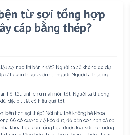
 bện từ sợi tổng hợp
dây cáp bằng thép?
liệu sợi nào thì bền nhất? Người ta sẽ không do dự
g hợp rất quen thuộc với mọi người. Người ta thường
àn hồi tốt, tính chịu mài mòn tốt. Người ta thường
ù, dệt bít tất có hiệu quả tốt.
n, bền hơn sợi thép”. Nói như thế không hề khoa
nilong 66 có cường độ kéo đứt, độ bền còn hơn cả sợi
c nhà khoa học còn tổng hợp được loại sợi có cường
” là loại sợi tổng hợp thuộc họ polyamit thơm. Loại