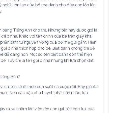
ý nghĩa lớn lao của bố mẹ dành cho đứa con lớn lên
y.
 bằng Tiếng Anh cho trẻ. Những tên này được gọi là
 khi ở nhà. Khác với tên chính của bé trên giấy khai
ột phần tâm tư nguyện vọng của bố mẹ gửi gắm. Hiện
gọi ở nhà thích hợp cho bé. Biệt danh không chỉ để
bé dễ dàng hơn. Một số tên biệt danh còn thể hiện
é. Tuy chỉ là tên gọi ở nhà nhưng khi lựa chọn đặt
 tiếng Anh?
ì cái tên sẽ đi theo con suốt cả cuộc đời. Bây giờ đã
 nuôi. Nên các bậc phụ huynh phải cân nhắc, lựa
ây ra sự nhầm lẫn việc tên con gái, tên con trai của