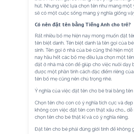
hút. Nhưng việc lựa chọn tên như mang một 
sẽ có một cuộc sống mang ý nghĩa giống vậ
Có nên đặt tên bằng Tiếng Anh cho trẻ?
Rất nhiều bố mẹ hiện nay mong muốn đặt tên
tên biệt danh. Tên biệt danh là tên gọi của bé
sinh. Tên gọi ở nhà của bé cũng thể hiện m
nay hầu hết các bố mẹ đều lựa chọn một tên 
đặt ở nhà mà còn để giúp cho việc nuôi dạy 
được một phần tính cách đặc điểm riêng của b
tên bố mẹ cũng nên chú trọng nhé.
Ý nghĩa của việc đặt tên cho bé trai bằng tên
Chọn tên cho con có ý nghĩa tích cực và đẹp v
không con việc đặt tên con thật xấu cho… dễ
chọn tên cho bé thật kĩ và có ý nghĩa riêng.
Đặt tên cho bé phải đúng giới tính để không g