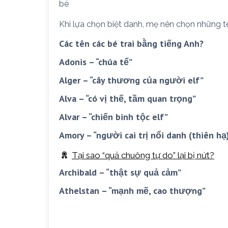
bé
Khi lựa chọn biệt danh, mẹ nên chọn những t
Các tên các bé trai bằng tiếng Anh?
Adonis – “chúa tể”
Alger – “cây thương của người elf”
Alva – “có vị thế, tầm quan trọng”
Alvar – “chiến binh tộc elf”
Amory – “người cai trị nổi danh (thiên hạ
Tại sao “quả chuông tự do” lại bị nứt?
Archibald – “thật sự quả cảm”
Athelstan – “mạnh mẽ, cao thượng”