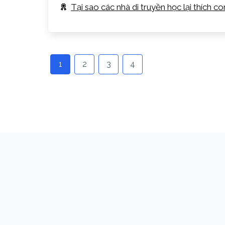
Tại sao các nhà di truyền học lại thích c
1
2
3
4