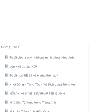
NGOẠI NGỮ
Tớ đã viết ra suy nghĩ của mình bằng tiếng Anh!
Lớp Một ơi, lớp Một!
Tớ đã học TIẾNG ANH như thế nào?
Khởi Động – Tăng Tốc – Về Đích trong Tiếng Anh
NỖI ÁM ẢNH VỀ NGỮ PHÁP TIẾNG ANH
Nhớ Sâu Từ Vựng trong Tiếng Anh
Học Nói Tiếng Anh Hiệu Quả