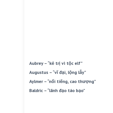
Aubrey – “kẻ trị vì tộc elf”
Augustus – “vĩ đại, lộng lẫy”
Aylmer – “nổi tiếng, cao thượng”
Baldric – “lãnh đạo táo bạo”