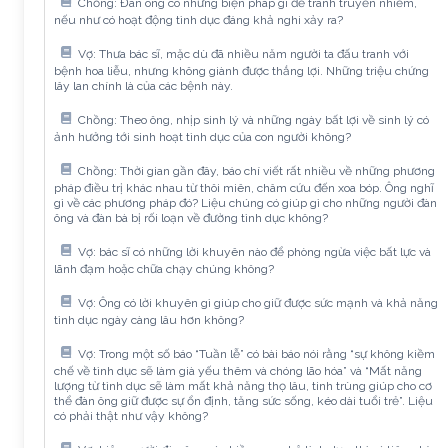
Chồng: Đàn ông có những biện pháp gì để tránh truyền nhiễm,
nếu như có hoạt động tình dục đáng khả nghi xảy ra?
Vợ: Thưa bác sĩ, mặc dù đã nhiều năm người ta đấu tranh với
bệnh hoa liễu, nhưng không giành được thắng lợi. Những triệu chứng
lây lan chính là của các bệnh này.
Chồng: Theo ông, nhịp sinh lý và những ngày bất lợi về sinh lý có
ảnh hưởng tới sinh hoạt tình dục của con người không?
Chồng: Thời gian gần đây, báo chí viết rất nhiều về những phương
pháp điều trị khác nhau từ thôi miên, châm cứu đến xoa bóp. Ông nghĩ
gì về các phương pháp đó? Liệu chúng có giúp gì cho những người đàn
ông và đàn bà bị rối loạn về đường tình dục không?
Vợ: bác sĩ có những lời khuyên nào để phòng ngừa việc bất lực và
lãnh đạm hoặc chữa chạy chúng không?
Vợ: Ông có lời khuyên gì giúp cho giữ được sức mạnh và khả năng
tình dục ngày càng lâu hơn không?
Vợ: Trong một số báo “Tuần lễ” có bài báo nói rằng “sự không kiềm
chế về tình dục sẽ làm già yếu thêm và chóng lão hóa” và “Mất năng
lượng từ tình dục sẽ làm mất khả năng thọ lâu, tinh trùng giúp cho cơ
thể đàn ông giữ được sự ổn định, tăng sức sống, kéo dài tuổi trẻ”. Liệu
có phải thật như vậy không?