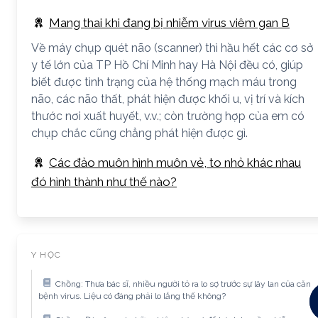
Mang thai khi đang bị nhiễm virus viêm gan B
Về máy chụp quét não (scanner) thì hầu hết các cơ sở
y tế lớn của TP Hồ Chí Minh hay Hà Nội đều có, giúp
biết được tình trạng của hệ thống mạch máu trong
não, các não thất, phát hiện được khối u, vị trí và kích
thước nơi xuất huyết, v.v.; còn trường hợp của em có
chụp chắc cũng chẳng phát hiện được gì.
Các đảo muôn hình muôn vẻ, to nhỏ khác nhau
đó hình thành như thế nào?
Y HỌC
Chồng: Thưa bác sĩ, nhiều người tỏ ra lo sợ trước sự lây lan của căn
bệnh virus. Liệu có đáng phải lo lắng thế không?