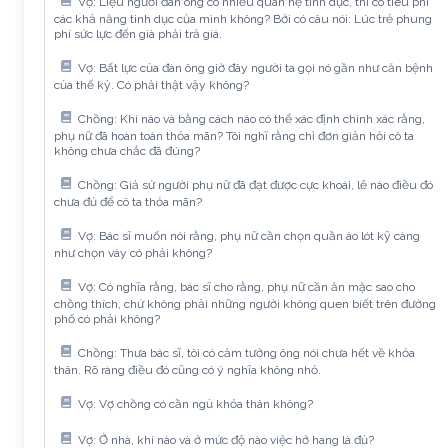
Vợ: Liệu người đàn ông có nhiều quan hệ tình dục, thì có tiêu phí
các khả năng tình dục của mình không? Bởi có câu nói: Lúc trẻ phung
phí sức lực đến già phải trả giá.
Vợ: Bất lực của đàn ông giờ đây người ta gọi nó gần như căn bệnh
của thế kỷ. Có phải thật vậy không?
Chồng: Khi nào và bằng cách nào có thể xác định chính xác rằng,
phụ nữ đã hoàn toàn thỏa mãn? Tôi nghĩ rằng chỉ đơn giản hỏi cô ta
không chưa chắc đã đúng?
Chồng: Giả sử người phụ nữ đã đạt được cực khoái, lẽ nào điều đó
chưa đủ để cô ta thỏa mãn?
Vợ: Bác sĩ muốn nói rằng, phụ nữ cần chọn quần áo lót kỹ càng
như chọn váy có phải không?
Vợ: Có nghĩa rằng, bác sĩ cho rằng, phụ nữ cần ăn mặc sao cho
chồng thích, chứ không phải những người không quen biết trên đường
phố có phải không?
Chồng: Thưa bác sĩ, tôi có cảm tưởng ông nói chưa hết về khỏa
thân. Rõ ràng điều đó cũng có ý nghĩa không nhỏ.
Vợ: Vợ chồng có cần ngủ khỏa thân không?
Vợ: Ở nhà, khi nào và ở mức độ nào việc hở hang là đủ?