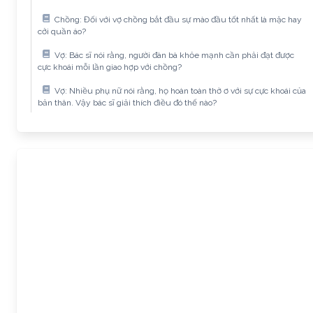
Chồng: Đối với vợ chồng bắt đầu sự mào đầu tốt nhất là mặc hay
cởi quần áo?
Vợ: Bác sĩ nói rằng, người đàn bà khỏe mạnh cần phải đạt được
cực khoái mỗi lần giao hợp với chồng?
Vợ: Nhiều phụ nữ nói rằng, họ hoàn toàn thờ ơ với sự cực khoái của
bản thân. Vậy bác sĩ giải thích điều đó thế nào?