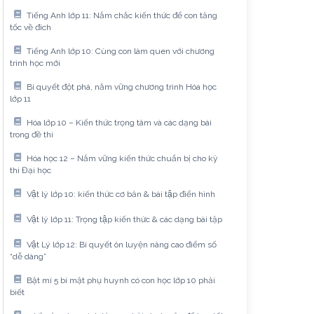
Tiếng Anh lớp 11: Nắm chắc kiến thức để con tăng
tốc về đích
Tiếng Anh lớp 10: Cùng con làm quen với chương
trình học mới
Bí quyết đột phá, nắm vững chương trình Hóa học
lớp 11
Hóa lớp 10 – Kiến thức trọng tâm và các dạng bài
trong đề thi
Hóa học 12 – Nắm vững kiến thức chuẩn bị cho kỳ
thi Đại học
Vật lý lớp 10: kiến thức cơ bản & bài tập điển hình
Vật lý lớp 11: Trọng tập kiến thức & các dạng bài tập
Vật Lý lớp 12: Bí quyết ôn luyện nâng cao điểm số
“dễ dàng”
Bật mí 5 bí mật phụ huynh có con học lớp 10 phải
biết