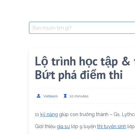
Search
for:
Lộ trình học tập & 
Bứt phá điểm thi
Vietlearn
10 minutes
11
kỹ năng
giúp con trưởng thành – Gs. Lyth
Giới thiệu
gia sư
lớp 9 luyện
thi tuyển sinh
lớp 