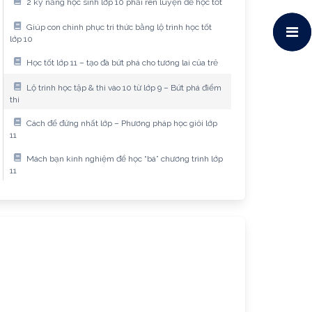
2 kỹ năng học sinh lớp 10 phải rèn luyện để học tốt
Giúp con chinh phục tri thức bằng lộ trình học tốt
lớp 10
Học tốt lớp 11 – tạo đà bứt phá cho tương lai của trẻ
Lộ trình học tập & thi vào 10 từ lớp 9 – Bứt phá điểm
thi
Cách để đứng nhất lớp – Phương pháp học giỏi lớp
11
Mách bạn kinh nghiệm để học “bá” chương trình lớp
11