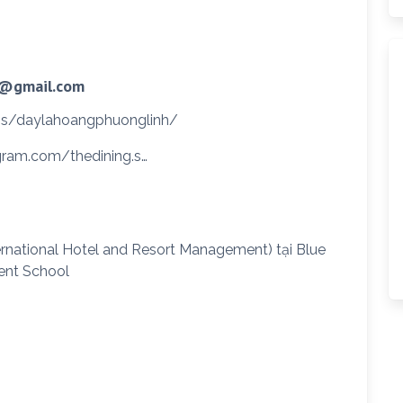
h@gmail.com
s/daylahoangphuonglinh/
gram.com/thedining.s…
ernational Hotel and Resort Management) tại Blue
ent School