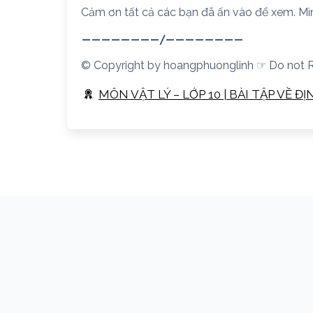
Cảm ơn tất cả các bạn đã ấn vào để xem. 
————————/————————
© Copyright by hoangphuonglinh ☞ Do not 
MÔN VẬT LÝ – LỚP 10 | BÀI TẬP VỀ