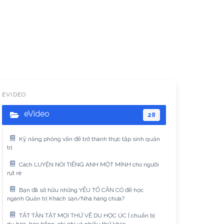
EVIDEO
eVideo
28
Kỹ năng phỏng vấn để trở thành thực tập sinh quản
trị
Cách LUYỆN NÓI TIẾNG ANH MỘT MÌNH cho người
rụt rè
Bạn đã sở hữu những YẾU TỐ CẦN CÓ để học
ngành Quản trị Khách sạn/Nhà hàng chưa?
TẤT TẦN TẬT MỌI THỨ VỀ DU HỌC ÚC | chuẩn bị