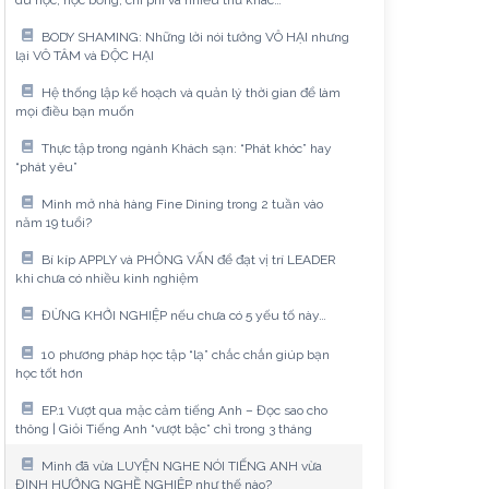
du học, học bổng, chi phí và nhiều thứ khác…
BODY SHAMING: Những lời nói tưởng VÔ HẠI nhưng
lại VÔ TÂM và ĐỘC HẠI
Hệ thống lập kế hoạch và quản lý thời gian để làm
mọi điều bạn muốn
Thực tập trong ngành Khách sạn: “Phát khóc” hay
“phát yêu”
Mình mở nhà hàng Fine Dining trong 2 tuần vào
năm 19 tuổi?
Bí kíp APPLY và PHỎNG VẤN để đạt vị trí LEADER
khi chưa có nhiều kinh nghiệm
ĐỪNG KHỞI NGHIỆP nếu chưa có 5 yếu tố này…
10 phương pháp học tập “lạ” chắc chắn giúp bạn
học tốt hơn
EP.1 Vượt qua mặc cảm tiếng Anh – Đọc sao cho
thông | Giỏi Tiếng Anh “vượt bậc” chỉ trong 3 tháng
Mình đã vừa LUYỆN NGHE NÓI TIẾNG ANH vừa
ĐỊNH HƯỚNG NGHỀ NGHIỆP như thế nào?