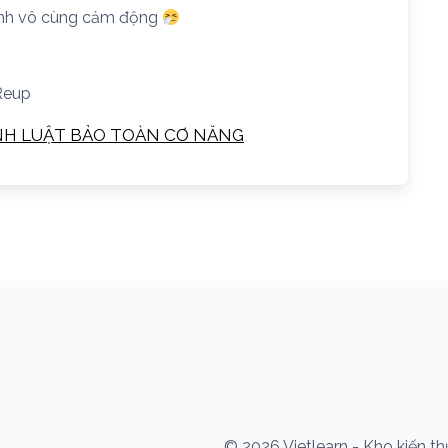
Mình vô cùng cảm động
Reup
 ĐỊNH LUẬT BẢO TOÀN CƠ NĂNG
© 2026 Vietlearn - Kho kiến t