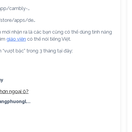
app/cambly-…
/store/apps/de…
 mới nhận ra là các bạn cũng có thể dùng tính năng
tìm
giáo viên
có thể nói tiếng Việt.
 “vượt bậc” trong 3 tháng tại đây:
ây
 hơn ngoại ô?
oangphuongl…