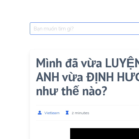
Search
for:
Mình đã vừa LUYỆ
ANH vừa ĐỊNH HƯ
như thế nào?
Vietlearn
2 minutes