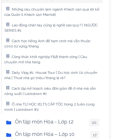
Những câu chuyện làm ngành Khách sạn qua lời kể
của Quản lí Khách sạn Marriott
Lao động chân tay cũng là nghề cao quý? | NGƯỢC
SERIES #1
Cách học tiếng Anh để ham chơi mà vẫn thuộc
1000 từ vựng/tháng
Công thức khởi nghiệp F&B thành công | Câu
chuyện mở nhà hàng
Daily Vlog #1: House Tour | Du học sinh Úc chuyển
nhà | Thuê nhà 40 triệu/tháng là rẻ?
Cách lập kế hoạch siêu đơn giản để ở nhà mà vẫn
năng suất | Lockdown #1
Ở nhà TỰ HỌC IELTS CẤP TỐC trong 2 tuần cùng
mình | Lockdown #2
Ôn tập môn Hóa - Lớp 12
20
Ôn tập môn Hóa – Lớp 10
17