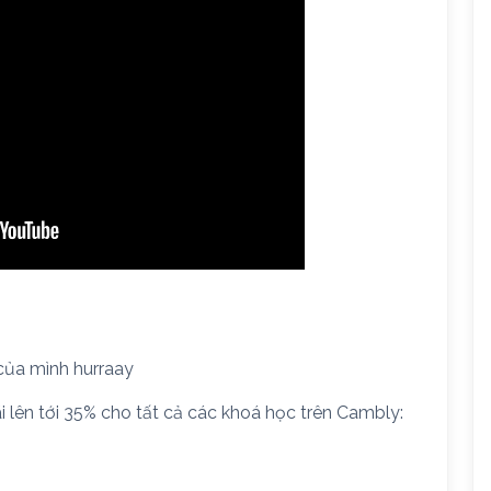
của mình hurraay
 lên tới 35% cho tất cả các khoá học trên Cambly: