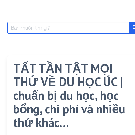
Search
for:
TẤT TẦN TẬT MỌI
THỨ VỀ DU HỌC ÚC |
chuẩn bị du học, học
bổng, chi phí và nhiều
thứ khác…