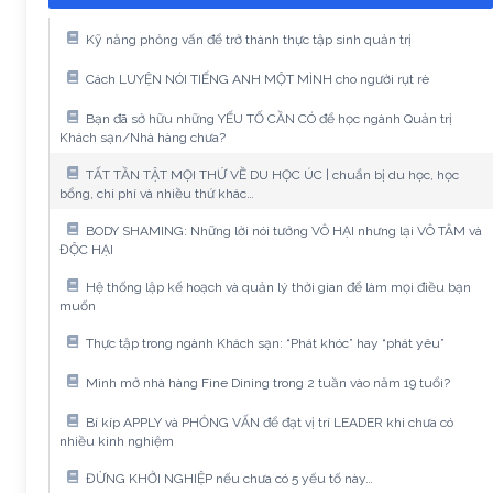
Kỹ năng phỏng vấn để trở thành thực tập sinh quản trị
Cách LUYỆN NÓI TIẾNG ANH MỘT MÌNH cho người rụt rè
Bạn đã sở hữu những YẾU TỐ CẦN CÓ để học ngành Quản trị
Khách sạn/Nhà hàng chưa?
TẤT TẦN TẬT MỌI THỨ VỀ DU HỌC ÚC | chuẩn bị du học, học
bổng, chi phí và nhiều thứ khác…
BODY SHAMING: Những lời nói tưởng VÔ HẠI nhưng lại VÔ TÂM và
ĐỘC HẠI
Hệ thống lập kế hoạch và quản lý thời gian để làm mọi điều bạn
muốn
Thực tập trong ngành Khách sạn: “Phát khóc” hay “phát yêu”
Mình mở nhà hàng Fine Dining trong 2 tuần vào năm 19 tuổi?
Bí kíp APPLY và PHỎNG VẤN để đạt vị trí LEADER khi chưa có
nhiều kinh nghiệm
ĐỪNG KHỞI NGHIỆP nếu chưa có 5 yếu tố này…