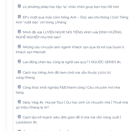
10 phương pháp học tập “lạ” chắc chắn giúp bạn học tốt hơn
EP.1 Vượt qua mặc cảm tiếng Anh – Đọc sao cho thông | Giỏi Tiếng
Anh “vượt bậc” chỉ trong 3 tháng
Mình đã vừa LUYỆN NGHE NÓI TIẾNG ANH vừa ĐỊNH HƯỚNG
NGHỀ NGHIỆP như thế nào?
Những câu chuyện làm ngành Khách sạn qua lời kể của Quản lí
Khách sạn Marriott
Lao động chân tay cũng là nghề cao quý? | NGƯỢC SERIES #1
Cách học tiếng Anh để ham chơi mà vẫn thuộc 1000 từ
vựng/tháng
Công thức khởi nghiệp F&B thành công | Câu chuyện mở nhà
hàng
Daily Vlog #1: House Tour | Du học sinh Úc chuyển nhà | Thuê nhà
40 triệu/tháng là rẻ?
Cách lập kế hoạch siêu đơn giản để ở nhà mà vẫn năng suất |
Lockdown #1