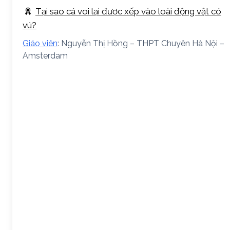
Tại sao cá voi lại được xếp vào loài động vật có
vú?
Giáo viên
: Nguyễn Thị Hồng – THPT Chuyên Hà Nội –
Amsterdam