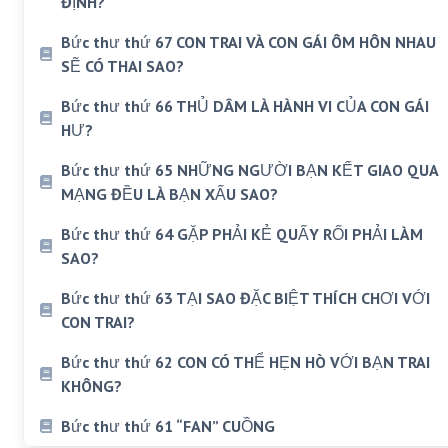
ĐỊNH?
Bức thư thứ 67 CON TRAI VÀ CON GÁI ÔM HÔN NHAU
SẼ CÓ THAI SAO?
Bức thư thứ 66 THỦ DÂM LÀ HÀNH VI CỦA CON GÁI
HƯ?
Bức thư thứ 65 NHỮNG NGƯỜI BẠN KẾT GIAO QUA
MẠNG ĐỀU LÀ BẠN XẤU SAO?
Bức thư thứ 64 GẶP PHẢI KẺ QUẤY RỐI PHẢI LÀM
SAO?
Bức thư thứ 63 TẠI SAO ĐẶC BIỆT THÍCH CHƠI VỚI
CON TRAI?
Bức thư thứ 62 CON CÓ THỂ HẸN HÒ VỚI BẠN TRAI
KHÔNG?
Bức thư thứ 61 “FAN” CUỒNG