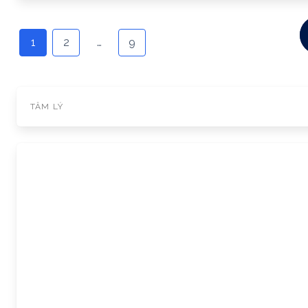
Posts
navigation
1
2
…
9
TÂM LÝ