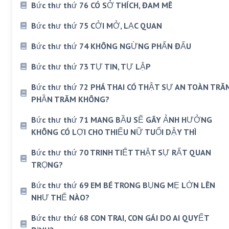
Bức thư thứ 76 CÓ SỞ THÍCH, ĐAM MÊ
Bức thư thứ 75 CỞI MỞ, LẠC QUAN
Bức thư thứ 74 KHÔNG NGỪNG PHẤN ĐẤU
Bức thư thứ 73 TỰ TIN, TỰ LẬP
Bức thư thứ 72 PHÁ THAI CÓ THẬT SỰ AN TOÀN TRĂ
PHẦN TRĂM KHÔNG?
Bức thư thứ 71 MANG BẦU SẼ GÂY ẢNH HƯỞNG
KHÔNG CÓ LỢI CHO THIẾU NỮ TUỔI DẬY THÌ
Bức thư thứ 70 TRINH TIẾT THẬT SỰ RẤT QUAN
TRỌNG?
Bức thư thứ 69 EM BÉ TRONG BỤNG MẸ LỚN LÊN
NHƯ THẾ NÀO?
Bức thư thứ 68 CON TRAI, CON GÁI DO AI QUYẾT