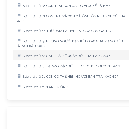
Bức thư thứ 68 CON TRAI, CON GÁI DO AI QUYẾT ĐỊNH?
Bức thư thứ 67 CON TRAI VÀ CON GÁI ÔM HÔN NHAU SẼ CÓ THAI
SAO?
Bức thư thứ 66 THỦ DÂM LÀ HÀNH VI CỦA CON GÁI HƯ?
Bức thư thứ 65 NHỮNG NGƯỜI BẠN KẾT GIAO QUA MẠNG ĐỀU
LÀ BẠN XẤU SAO?
Bức thư thứ 64 GẶP PHẢI KẺ QUẤY RỐI PHẢI LÀM SAO?
Bức thư thứ 63 TẠI SAO ĐẶC BIỆT THÍCH CHƠI VỚI CON TRAI?
Bức thư thứ 62 CON CÓ THỂ HẸN HÒ VỚI BẠN TRAI KHÔNG?
Bức thư thứ 61 “FAN” CUỒNG