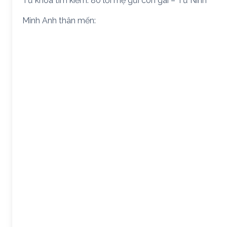
Từ khóa tìm kiếm: 80 lời mẹ gửi con gái – Từ Ninh
Minh Anh thân mến: