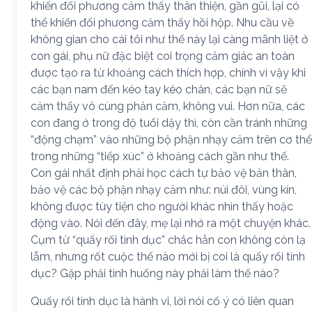
khiến đối phương cảm thấy thân thiện, gần gũi, lại có
thể khiến đối phương cảm thấy hồi hộp. Nhu cầu về
không gian cho cái tôi như thế này lại càng mãnh liệt ở
con gái, phụ nữ đặc biệt coi trọng cảm giác an toàn
được tạo ra từ khoảng cách thích hợp, chính vì vậy khi
các bạn nam đến kéo tay kéo chân, các bạn nữ sẽ
cảm thấy vô cùng phản cảm, không vui. Hơn nữa, các
con đang ở trong độ tuổi dậy thì, còn cần tránh những
“động chạm” vào những bộ phận nhạy cảm trên cơ thể
trong những “tiếp xúc” ở khoảng cách gần như thế.
Con gái nhất định phải học cách tự bảo vệ bản thân,
bảo vệ các bộ phận nhạy cảm như: núi đôi, vùng kín,
không được tùy tiện cho người khác nhìn thấy hoặc
động vào. Nói đến đây, mẹ lại nhớ ra một chuyện khác.
Cụm từ “quấy rối tình dục” chắc hẳn con không còn lạ
lẫm, nhưng rốt cuộc thế nào mới bị coi là quấy rối tình
dục? Gặp phải tình huống này phải làm thế nào?
Quấy rối tình dục là hành vi, lời nói cố ý có liên quan