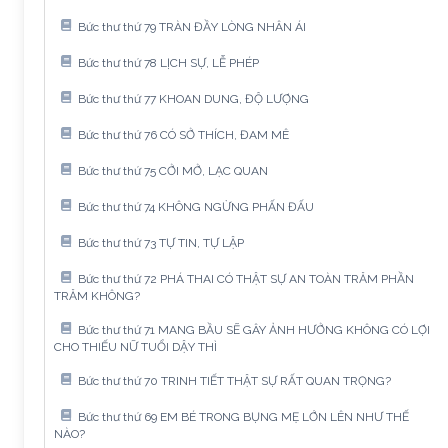
Bức thư thứ 79 TRÀN ĐẦY LÒNG NHÂN ÁI
Bức thư thứ 78 LỊCH SỰ, LỄ PHÉP
Bức thư thứ 77 KHOAN DUNG, ĐỘ LƯỢNG
Bức thư thứ 76 CÓ SỞ THÍCH, ĐAM MÊ
Bức thư thứ 75 CỞI MỞ, LẠC QUAN
Bức thư thứ 74 KHÔNG NGỪNG PHẤN ĐẤU
Bức thư thứ 73 TỰ TIN, TỰ LẬP
Bức thư thứ 72 PHÁ THAI CÓ THẬT SỰ AN TOÀN TRĂM PHẦN
TRĂM KHÔNG?
Bức thư thứ 71 MANG BẦU SẼ GÂY ẢNH HƯỞNG KHÔNG CÓ LỢI
CHO THIẾU NỮ TUỔI DẬY THÌ
Bức thư thứ 70 TRINH TIẾT THẬT SỰ RẤT QUAN TRỌNG?
Bức thư thứ 69 EM BÉ TRONG BỤNG MẸ LỚN LÊN NHƯ THẾ
NÀO?