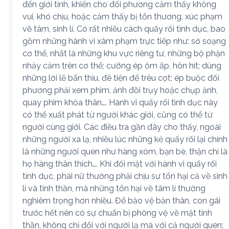
đến giới tính, khiến cho đối phương cảm thấy không
vui, khó chịu, hoặc cảm thấy bị tổn thương, xúc phạm
về tâm, sinh lí. Có rất nhiều cách quấy rối tình dục, bao
gồm những hành vi xâm phạm trực tiếp như: sờ soạng
cơ thể, nhất là những khu vực riêng tư, những bộ phận
nhảy cảm trên cơ thể; cưỡng ép ôm ấp, hôn hít; dùng
những lời lẽ bẩn thỉu, đê tiện để trêu cợt; ép buộc đối
phương phải xem phim, ảnh đồi trụy hoặc chụp ảnh,
quay phim khỏa thân…. Hành vi quấy rối tình dục này
có thể xuất phát từ người khác giới, cũng có thể từ
người cùng giới. Các điều tra gần đây cho thấy, ngoài
những người xa lạ, nhiều lúc những kẻ quấy rối lại chính
là những người quen như hàng xóm, bạn bè, thận chí là
họ hàng thân thích…. Khi đối mặt với hành vi quấy rối
tình dục, phái nữ thường phải chịu sự tổn hại cả về sinh
lí và tinh thần, mà những tổn hại về tâm lí thường
nghiêm trọng hơn nhiều. Để bảo vệ bản thân, con gái
trước hết nên có sự chuẩn bị phòng vệ về mặt tinh
thần, không chỉ đối với người lạ mà với cả người quen;