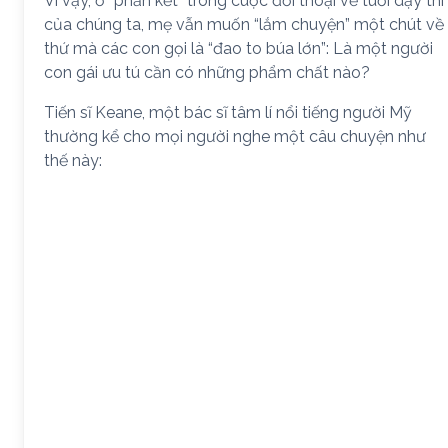
Vì vậy, ở “phần kết” trong cuộc đối thoại về tuổi dậy thì
của chúng ta, mẹ vẫn muốn “lắm chuyện” một chút về
thứ mà các con gọi là “đao to búa lớn”: Là một người
con gái ưu tú cần có những phẩm chất nào?
Tiến sĩ Keane, một bác sĩ tâm lí nổi tiếng người Mỹ
thường kể cho mọi người nghe một câu chuyện như
thế này: