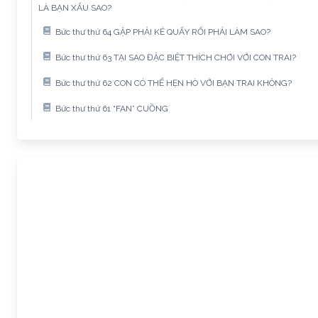
LÀ BẠN XẤU SAO?
Bức thư thứ 64 GẶP PHẢI KẺ QUẤY RỐI PHẢI LÀM SAO?
Bức thư thứ 63 TẠI SAO ĐẶC BIỆT THÍCH CHƠI VỚI CON TRAI?
Bức thư thứ 62 CON CÓ THỂ HẸN HÒ VỚI BẠN TRAI KHÔNG?
Bức thư thứ 61 “FAN” CUỒNG