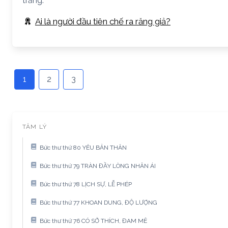
trắng.
Ai là người đầu tiên chế ra răng giả?
1
2
3
TÂM LÝ
Bức thư thứ 80 YÊU BẢN THÂN
Bức thư thứ 79 TRÀN ĐẦY LÒNG NHÂN ÁI
Bức thư thứ 78 LỊCH SỰ, LỄ PHÉP
Bức thư thứ 77 KHOAN DUNG, ĐỘ LƯỢNG
Bức thư thứ 76 CÓ SỞ THÍCH, ĐAM MÊ