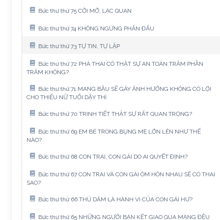
Bức thư thứ 75 CỞI MỞ, LẠC QUAN
Bức thư thứ 74 KHÔNG NGỪNG PHẤN ĐẤU
Bức thư thứ 73 TỰ TIN, TỰ LẬP
Bức thư thứ 72 PHÁ THAI CÓ THẬT SỰ AN TOÀN TRĂM PHẦN
TRĂM KHÔNG?
Bức thư thứ 71 MANG BẦU SẼ GÂY ẢNH HƯỞNG KHÔNG CÓ LỢI
CHO THIẾU NỮ TUỔI DẬY THÌ
Bức thư thứ 70 TRINH TIẾT THẬT SỰ RẤT QUAN TRỌNG?
Bức thư thứ 69 EM BÉ TRONG BỤNG MẸ LỚN LÊN NHƯ THẾ
NÀO?
Bức thư thứ 68 CON TRAI, CON GÁI DO AI QUYẾT ĐỊNH?
Bức thư thứ 67 CON TRAI VÀ CON GÁI ÔM HÔN NHAU SẼ CÓ THAI
SAO?
Bức thư thứ 66 THỦ DÂM LÀ HÀNH VI CỦA CON GÁI HƯ?
Bức thư thứ 65 NHỮNG NGƯỜI BẠN KẾT GIAO QUA MẠNG ĐỀU