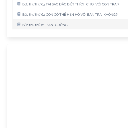
Bức thư thứ 63 TẠI SAO ĐẶC BIỆT THÍCH CHƠI VỚI CON TRAI?
Bức thư thứ 62 CON CÓ THỂ HẸN HÒ VỚI BẠN TRAI KHÔNG?
Bức thư thứ 61 “FAN” CUỒNG