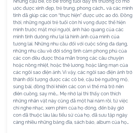
Những cậu bé, cô bé trong tuổi dậy thì thường có mơ
ước được xinh đẹp, trẻ trung, phong cách… và các minh
tinh đã giúp các con “thực hiện” được ước ao đó. Đồng
thời, những người trẻ tuổi còn hi vọng được thể hiện
mình trước mặt mọi người, ánh hào quang của các
minh tinh dường như lại là hình ảnh của mình của
tương lai. Những nhu cầu đối với cuộc sống đa dạng,
những nhu cầu về đời sống tình cảm phong phú của
các con đều được thỏa mãn trong các câu chuyện
hoặc nồng nhiệt, hoặc thê lương, hoặc lãng mạn của
các ngôi sao điện ảnh. Vì vậy, các ngôi sao điện ảnh trở
thành đối tượng được các cô bé, cậu bé ngưỡng mộ,
sùng bái, đồng thời khiến các con vì thế mà trở nên
điên cuồng, say mê…. Mẹ nhớ lại thì thấy con thích
những nhân vật này cũng đã một hai năm rồi, từ việc
chỉ nghe nhạc, xem phim của họ đóng, đến bây giờ
con đã thuộc làu làu tiểu sử của họ, đã sưu tập ngày
càng nhiều những băng đĩa, sách báo, album của họ…