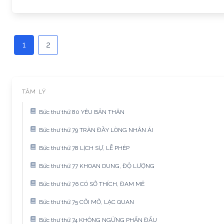
1
2
TÂM LÝ
Bức thư thứ 80 YÊU BẢN THÂN
Bức thư thứ 79 TRÀN ĐẦY LÒNG NHÂN ÁI
Bức thư thứ 78 LỊCH SỰ, LỄ PHÉP
Bức thư thứ 77 KHOAN DUNG, ĐỘ LƯỢNG
Bức thư thứ 76 CÓ SỞ THÍCH, ĐAM MÊ
Bức thư thứ 75 CỞI MỞ, LẠC QUAN
Bức thư thứ 74 KHÔNG NGỪNG PHẤN ĐẤU