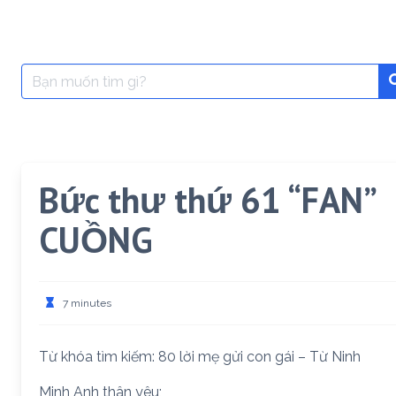
Search
for:
Bức thư thứ 61 “FAN”
CUỒNG
7 minutes
Từ khóa tìm kiếm: 80 lời mẹ gửi con gái – Từ Ninh
Minh Anh thân yêu;