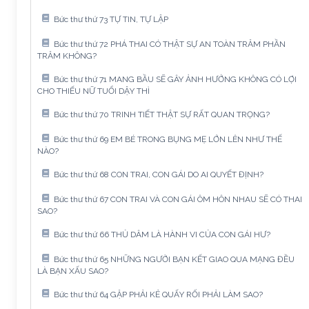
Bức thư thứ 73 TỰ TIN, TỰ LẬP
Bức thư thứ 72 PHÁ THAI CÓ THẬT SỰ AN TOÀN TRĂM PHẦN
TRĂM KHÔNG?
Bức thư thứ 71 MANG BẦU SẼ GÂY ẢNH HƯỞNG KHÔNG CÓ LỢI
CHO THIẾU NỮ TUỔI DẬY THÌ
Bức thư thứ 70 TRINH TIẾT THẬT SỰ RẤT QUAN TRỌNG?
Bức thư thứ 69 EM BÉ TRONG BỤNG MẸ LỚN LÊN NHƯ THẾ
NÀO?
Bức thư thứ 68 CON TRAI, CON GÁI DO AI QUYẾT ĐỊNH?
Bức thư thứ 67 CON TRAI VÀ CON GÁI ÔM HÔN NHAU SẼ CÓ THAI
SAO?
Bức thư thứ 66 THỦ DÂM LÀ HÀNH VI CỦA CON GÁI HƯ?
Bức thư thứ 65 NHỮNG NGƯỜI BẠN KẾT GIAO QUA MẠNG ĐỀU
LÀ BẠN XẤU SAO?
Bức thư thứ 64 GẶP PHẢI KẺ QUẤY RỐI PHẢI LÀM SAO?