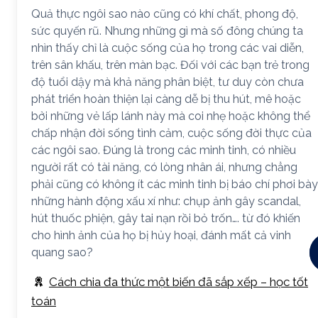
Quả thực ngôi sao nào cũng có khí chất, phong độ,
sức quyến rũ. Nhưng những gì mà số đông chúng ta
nhìn thấy chỉ là cuộc sống của họ trong các vai diễn,
trên sân khấu, trên màn bạc. Đối với các bạn trẻ trong
độ tuổi dậy mà khả năng phân biệt, tư duy còn chưa
phát triển hoàn thiện lại càng dễ bị thu hút, mê hoặc
bởi những vẻ lấp lánh này mà coi nhẹ hoặc không thể
chấp nhận đời sống tình cảm, cuộc sống đời thực của
các ngôi sao. Đúng là trong các minh tinh, có nhiều
người rất có tài năng, có lòng nhân ái, nhưng chẳng
phải cũng có không ít các minh tinh bị báo chí phơi bày
những hành động xấu xí như: chụp ảnh gây scandal,
hút thuốc phiện, gây tai nạn rồi bỏ trốn…. từ đó khiến
cho hình ảnh của họ bị hủy hoại, đánh mất cả vinh
quang sao?
Cách chia đa thức một biến đã sắp xếp – học tốt
toán