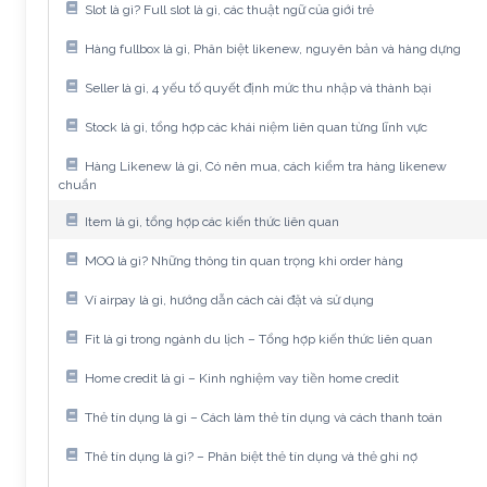
Slot là gì? Full slot là gì, các thuật ngữ của giới trẻ
Hàng fullbox là gì, Phân biệt likenew, nguyên bản và hàng dựng
Seller là gì, 4 yếu tố quyết định mức thu nhập và thành bại
Stock là gì, tổng hợp các khái niệm liên quan từng lĩnh vực
Hàng Likenew là gì, Có nên mua, cách kiểm tra hàng likenew
chuẩn
Item là gì, tổng hợp các kiến thức liên quan
MOQ là gì? Những thông tin quan trọng khi order hàng
Ví airpay là gì, hướng dẫn cách cài đặt và sử dụng
Fit là gì trong ngành du lịch – Tổng hợp kiến thức liên quan
Home credit là gì – Kinh nghiệm vay tiền home credit
Thẻ tín dụng là gì – Cách làm thẻ tín dụng và cách thanh toán
Thẻ tín dụng là gì? – Phân biệt thẻ tín dụng và thẻ ghi nợ