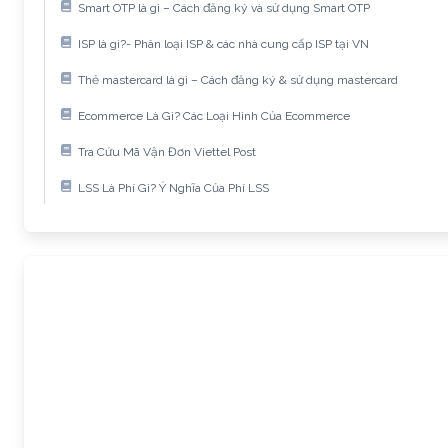
Smart OTP là gì – Cách đăng ký và sử dụng Smart OTP
ISP là gì?- Phân loại ISP & các nhà cung cấp ISP tại VN
Thẻ mastercard là gì – Cách đăng ký & sử dụng mastercard
Ecommerce Là Gì? Các Loại Hình Của Ecommerce
Tra Cứu Mã Vận Đơn Viettel Post
LSS Là Phí Gì? Ý Nghĩa Của Phí LSS