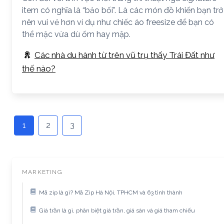
item có nghĩa là “bảo bối”. Là các món đồ khiến bạn trở
nên vui vẻ hơn ví dụ như chiếc áo freesize để bạn có
thể mặc vừa dù ốm hay mập.
Các nhà du hành từ trên vũ trụ thấy Trái Đất như
thế nào?
1
2
3
MARKETING
Mã zip là gì? Mã Zip Hà Nội, TPHCM và 63 tỉnh thành
Giá trần là gì, phân biệt giá trần, giá sàn và giá tham chiếu