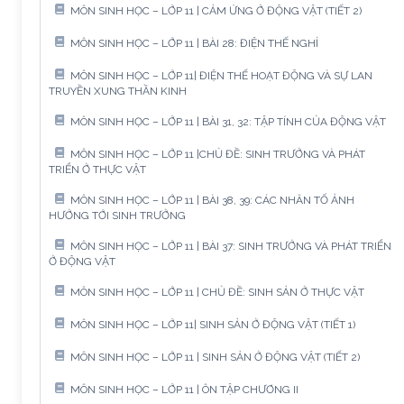
MÔN SINH HỌC – LỚP 11 | CẢM ỨNG Ở ĐỘNG VẬT (TIẾT 2)
MÔN SINH HỌC – LỚP 11 | BÀI 28: ĐIỆN THẾ NGHỈ
MÔN SINH HỌC – LỚP 11| ĐIỆN THẾ HOẠT ĐỘNG VÀ SỰ LAN
TRUYỀN XUNG THẦN KINH
MÔN SINH HỌC – LỚP 11 | BÀI 31, 32: TẬP TÍNH CỦA ĐỘNG VẬT
MÔN SINH HỌC – LỚP 11 |CHỦ ĐỀ: SINH TRƯỞNG VÀ PHÁT
TRIỂN Ở THỰC VẬT
MÔN SINH HỌC – LỚP 11 | BÀI 38, 39: CÁC NHÂN TỐ ẢNH
HƯỞNG TỚI SINH TRƯỞNG
MÔN SINH HỌC – LỚP 11 | BÀI 37: SINH TRƯỞNG VÀ PHÁT TRIỂN
Ở ĐỘNG VẬT
MÔN SINH HỌC – LỚP 11 | CHỦ ĐỀ: SINH SẢN Ở THỰC VẬT
MÔN SINH HỌC – LỚP 11| SINH SẢN Ở ĐỘNG VẬT (TIẾT 1)
MÔN SINH HỌC – LỚP 11 | SINH SẢN Ở ĐỘNG VẬT (TIẾT 2)
MÔN SINH HỌC – LỚP 11 | ÔN TẬP CHƯƠNG II