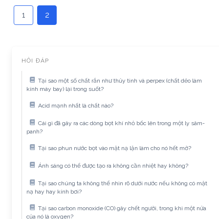
1
2
HỎI ĐÁP
Tại sao một số chất rắn như thủy tinh và perpex (chất dẻo làm
kính máy bay) lại trong suốt?
Acid mạnh nhất là chất nào?
Cái gì đã gây ra các dòng bọt khí nhỏ bốc lên trong một ly sâm-
panh?
Tại sao phun nước bọt vào mặt nạ lặn làm cho nó hết mờ?
Ánh sáng có thể được tạo ra không cần nhiệt hay không?
Tại sao chúng ta không thể nhìn rõ dưới nước nếu không có mặt
nạ hay hay kính bơi?
Tại sao carbon monoxide (CO) gây chết người, trong khi một nửa
của nó là oxygen?