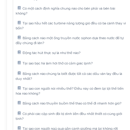
Có một cách định nghĩa chung nào cho bên phải và bên trái
không?
Tại sao hầu hết các turbine năng lượng gió đều có ba cánh thay vì
bốn?
Bằng cách nào một ống truyền nước siphon dựa theo nước để tự
đẩy chúng đi lên?
Động tác hút thực sự là như thế nào?
Tại sao bạc hà làm hơi thở có cảm giác lạnh?
Bằng cách nào chúng ta biết được tất cả các dấu vân tay đều là
duy nhất?
Tại sao con người nói nhiều thế? Điều này có đem lại lợi thế tiến
hóa nào không?
Bằng cách nào thuyền buồm thể thao có thể đi nhanh hơn gió?
Có phải các cặp sinh đôi bị dính liền đều nhất thiết có cùng giới
tính?
Tại sao con người ngủ quá gần cạnh giường mà lại không rớt