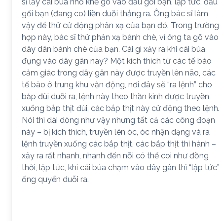
sĩ lấy cái búa nhỏ khẽ gõ vào đầu gối bạn, lập tức, đầu
gối bạn (đang co) liền duỗi thẳng ra. Ông bác sĩ làm
vậy để thử cử động phản xạ của bạn đó. Trong trường
hợp này, bác sĩ thử phản xạ bánh chè, vì ông ta gõ vào
dây dân bánh chè của bạn. Cái gì xảy ra khi cái búa
đụng vào dây gân này? Một kích thích từ các tế bào
cảm giác trong dây gân này được truyền lên não, các
tế bào ở trung khu vận động, nơi đây sẽ “ra lệnh” cho
bắp đùi duỗi ra, lệnh này theo thần kinh được truyền
xuống bắp thịt đùi, các bắp thịt này cử động theo lệnh.
Nói thì dài dòng như vậy nhưng tất cả các công đoạn
này – bị kích thích, truyền lên óc, óc nhận dạng và ra
lệnh truyền xuống các bắp thịt, các bắp thịt thi hành –
xảy ra rất nhanh, nhanh đến nỗi có thể coi như đồng
thời, lập tức, khi cái búa chạm vào dây gân thì “lập tức”
ống quyển duỗi ra.