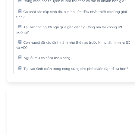
Bằng cách nào thuyền buồm thể thao có thể đi nhanh hơn gió?
Có phải các cặp sinh đôi bị dính liền đều nhất thiết có cùng giới
tính?
Tại sao con người ngủ quá gần cạnh giường mà lại không rớt
xuống?
Con người đã xác định năm như thế nào trước khi phát minh ra BC
và AD?
Người mù có nằm mơ không?
Tại sao rãnh xoắn trong nòng súng cho phép viên đạn đi xa hơn?