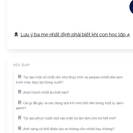
Lưu ý ba mẹ nhất định phải biết khi con học lớp 4
HỎI ĐÁP
Tại sao một số chất rắn như thủy tinh và perpex (chất dẻo làm
kính máy bay) lại trong suốt?
Acid mạnh nhất là chất nào?
Cái gì đã gây ra các dòng bọt khí nhỏ bốc lên trong một ly sâm-
panh?
Tại sao phun nước bọt vào mặt nạ lặn làm cho nó hết mờ?
Ánh sáng có thể được tạo ra không cần nhiệt hay không?