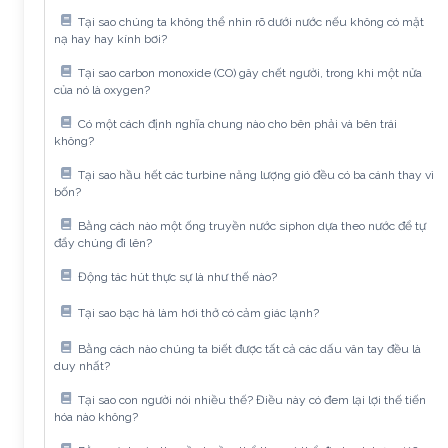
Tại sao chúng ta không thể nhìn rõ dưới nước nếu không có mặt
nạ hay hay kính bơi?
Tại sao carbon monoxide (CO) gây chết người, trong khi một nửa
của nó là oxygen?
Có một cách định nghĩa chung nào cho bên phải và bên trái
không?
Tại sao hầu hết các turbine năng lượng gió đều có ba cánh thay vì
bốn?
Bằng cách nào một ống truyền nước siphon dựa theo nước để tự
đẩy chúng đi lên?
Động tác hút thực sự là như thế nào?
Tại sao bạc hà làm hơi thở có cảm giác lạnh?
Bằng cách nào chúng ta biết được tất cả các dấu vân tay đều là
duy nhất?
Tại sao con người nói nhiều thế? Điều này có đem lại lợi thế tiến
hóa nào không?