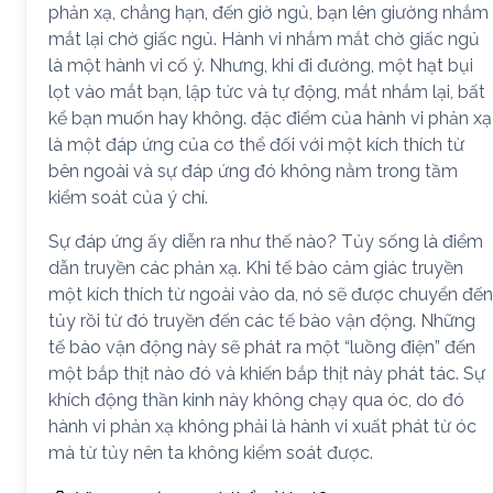
phản xạ, chẳng hạn, đến giờ ngủ, bạn lên giường nhắm
mắt lại chờ giấc ngủ. Hành vi nhắm mắt chờ giấc ngủ
là một hành vi cố ý. Nhưng, khi đi đường, một hạt bụi
lọt vào mắt bạn, lập tức và tự động, mắt nhắm lại, bất
kể bạn muốn hay không. đặc điểm của hành vi phản xạ
là một đáp ứng của cơ thể đối với một kích thích từ
bên ngoài và sự đáp ứng đó không nằm trong tầm
kiểm soát của ý chí.
Sự đáp ứng ấy diễn ra như thế nào? Tủy sống là điểm
dẫn truyền các phản xạ. Khi tế bào cảm giác truyền
một kích thích từ ngoài vào da, nó sẽ được chuyển đến
tủy rồi từ đó truyền đến các tế bào vận động. Những
tế bào vận động này sẽ phát ra một “luồng điện” đến
một bắp thịt nào đó và khiến bắp thịt này phát tác. Sự
khích động thần kinh này không chạy qua óc, do đó
hành vi phản xạ không phải là hành vi xuất phát từ óc
mà từ tủy nên ta không kiểm soát được.