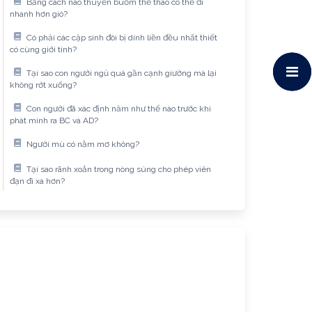
Bằng cách nào thuyền buồm thể thao có thể đi
nhanh hơn gió?
Có phải các cặp sinh đôi bị dính liền đều nhất thiết
có cùng giới tính?
Tại sao con người ngủ quá gần cạnh giường mà lại
không rớt xuống?
Con người đã xác định năm như thế nào trước khi
phát minh ra BC và AD?
Người mù có nằm mơ không?
Tại sao rãnh xoắn trong nòng súng cho phép viên
đạn đi xa hơn?