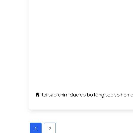
tại sao chim đực có bộ lông sặc sỡ hơn 
1
2