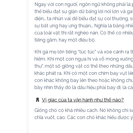
Ngay với con người, ngôn ngữ không phải là 
thể biểu đạt sự giận dữ bằng lời nói lớn và 
diện… ta nhún vai để biểu đạt sự coi thường, 
sự bất ưng hay ưng thuận… Nghĩa là bằng nhi
của loài vật thì rất nghèo nàn. Có thể có nhiề
tiếng gầm, hay một điệu bộ.
Khi gà mẹ lớn tiếng “túc túc” và xòe cánh ra 
hiểm. Khi một con ngựa hí và vỗ móng xuống
thư”. một số giống vật có thể theo những d
khác phát ra. Khi có một con chim bay vụt l
con khác không bay lên theo hoặc không chu
bầy nhìn thấy đó là dấu hiệu phải bay đi, là cả
Vị giác của ta vận hành như thế nào?
Giống chó có khá nhiều cách. Nó không chỉ sủa
chĩa vuốt, cào. Các con chó khác hiểu được 