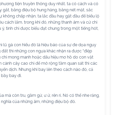
phương tiện truyền thông duy nhất. ta có cách và có
gay gắt, bằng điệu bộ hung hăng, bằng nét mặt, sắc
sự không chấp nhận. ta lắc đầu hay gật đầu để biểu lộ
ều cách lắm. trong khi đó, những thanh âm và cử chỉ
u ý, tình chỉ được biểu đạt chung trong một tiếng hót,
thì lũ gà con hiểu đó là hiệu báo của sự đe dọa nguy
 đất thì những con ngựa khác nhận ra được “điệp
ấu chỉ mong manh hoặc dấu hiệu mơ hồ do con vật
ên cành cây cao chỉ để mở rộng tầm quan sát thì các
yển dịch. Nhưng khi bay lên theo cách nào đó, cả
 bầy bay đi.
 mà còn tru, gầm gừ, ư ử, rên rỉ. Nó có thể nhe răng,
ý nghĩa của những âm, những điệu bộ đó.