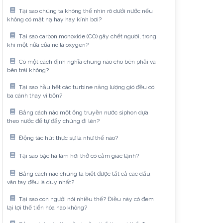
Tại sao chúng ta không thể nhìn rõ dưới nước nếu
không có mặt nạ hay hay kính bơi?
Tại sao carbon monoxide (CO) gây chết người, trong
khi một nửa của nó là oxygen?
Có một cách định nghĩa chung nào cho bên phải và
bên trái không?
Tại sao hầu hết các turbine năng lượng gió đều có
ba cánh thay vì bốn?
Bằng cách nào một ống truyền nước siphon dựa
theo nước để tự đẩy chúng đi lên?
Động tác hút thực sự là như thế nào?
Tại sao bạc hà làm hơi thở có cảm giác lạnh?
Bằng cách nào chúng ta biết được tất cả các dấu
vân tay đều là duy nhất?
Tại sao con người nói nhiều thế? Điều này có đem
lại lợi thế tiến hóa nào không?