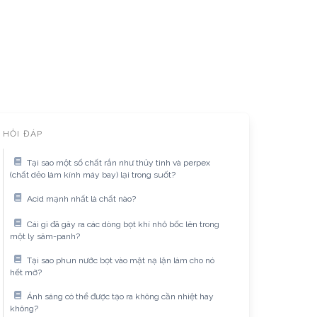
HỎI ĐÁP
Tại sao một số chất rắn như thủy tinh và perpex
(chất dẻo làm kính máy bay) lại trong suốt?
Acid mạnh nhất là chất nào?
Cái gì đã gây ra các dòng bọt khí nhỏ bốc lên trong
một ly sâm-panh?
Tại sao phun nước bọt vào mặt nạ lặn làm cho nó
hết mờ?
Ánh sáng có thể được tạo ra không cần nhiệt hay
không?