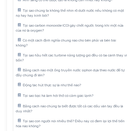
Tại sao chúng ta không thể nhìn rõ dưới nước nếu không có mặt
nạ hay hay kính bơi?
Tại sao carbon monoxide (CO) gây chết người, trong khi một nửa
của nó là oxygen?
Có một cách định nghĩa chung nào cho bên phải và bên trái
không?
Tại sao hầu hết các turbine năng lượng gió đều có ba cánh thay vì
bốn?
Bằng cách nào một ống truyền nước siphon dựa theo nước để tự
đẩy chúng đi lên?
Động tác hút thực sự là như thế nào?
Tại sao bạc hà làm hơi thở có cảm giác lạnh?
Bằng cách nào chúng ta biết được tất cả các dấu vân tay đều là
duy nhất?
Tại sao con người nói nhiều thế? Điều này có đem lại lợi thế tiến
hóa nào không?