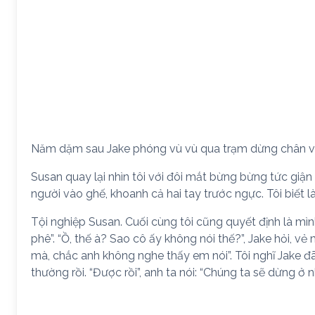
Năm dặm sau Jake phóng vù vù qua trạm dừng chân vớ
Susan quay lại nhìn tôi với đôi mắt bừng bừng tức giậ
người vào ghế, khoanh cả hai tay trước ngực. Tôi biết là
Tội nghiệp Susan. Cuối cùng tôi cũng quyết định là mình
phê”. “Ồ, thế à? Sao cô ấy không nói thế?”, Jake hỏi, v
mà, chắc anh không nghe thấy em nói”. Tôi nghĩ Jake đã
thường rồi. “Được rồi”, anh ta nói: “Chúng ta sẽ dừng ở n