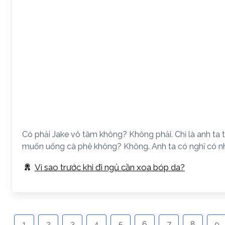
Có phải Jake vô tâm không? Không phải. Chỉ là anh ta 
muốn uống cà phê không? Không. Anh ta có nghĩ có n
Vì sao trước khi đi ngủ cần xoa bóp da?
1
2
3
4
5
6
7
8
9