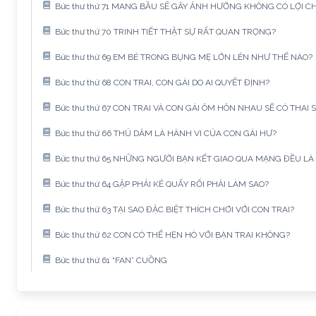
Bức thư thứ 71 MANG BẦU SẼ GÂY ẢNH HƯỞNG KHÔNG CÓ LỢI CH
Bức thư thứ 70 TRINH TIẾT THẬT SỰ RẤT QUAN TRỌNG?
Bức thư thứ 69 EM BÉ TRONG BỤNG MẸ LỚN LÊN NHƯ THẾ NÀO?
Bức thư thứ 68 CON TRAI, CON GÁI DO AI QUYẾT ĐỊNH?
Bức thư thứ 67 CON TRAI VÀ CON GÁI ÔM HÔN NHAU SẼ CÓ THAI 
Bức thư thứ 66 THỦ DÂM LÀ HÀNH VI CỦA CON GÁI HƯ?
Bức thư thứ 65 NHỮNG NGƯỜI BẠN KẾT GIAO QUA MẠNG ĐỀU LÀ
Bức thư thứ 64 GẶP PHẢI KẺ QUẤY RỐI PHẢI LÀM SAO?
Bức thư thứ 63 TẠI SAO ĐẶC BIỆT THÍCH CHƠI VỚI CON TRAI?
Bức thư thứ 62 CON CÓ THỂ HẸN HÒ VỚI BẠN TRAI KHÔNG?
Bức thư thứ 61 “FAN” CUỒNG