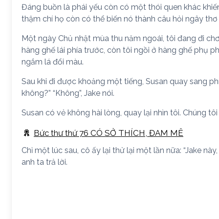
Đáng buồn là phái yếu còn có một thói quen khác khiến
thậm chí họ còn có thể biến nó thành câu hỏi ngây thơ
Một ngày Chủ nhật mùa thu năm ngoái, tôi đang đi chơ
hàng ghế lái phía trước, còn tôi ngồi ở hàng ghế phụ p
ngắm lá đổi màu.
Sau khi đi được khoảng một tiếng, Susan quay sang phí
không?” “Không”, Jake nói.
Susan có vẻ không hài lòng, quay lại nhìn tôi. Chúng tôi
Bức thư thứ 76 CÓ SỞ THÍCH, ĐAM MÊ
Chỉ một lúc sau, cô ấy lại thử lại một lần nữa: “Jake n
anh ta trả lời.