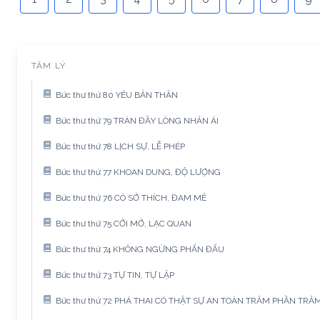
TÂM LÝ
Bức thư thứ 80 YÊU BẢN THÂN
Bức thư thứ 79 TRÀN ĐẦY LÒNG NHÂN ÁI
Bức thư thứ 78 LỊCH SỰ, LỄ PHÉP
Bức thư thứ 77 KHOAN DUNG, ĐỘ LƯỢNG
Bức thư thứ 76 CÓ SỞ THÍCH, ĐAM MÊ
Bức thư thứ 75 CỞI MỞ, LẠC QUAN
Bức thư thứ 74 KHÔNG NGỪNG PHẤN ĐẤU
Bức thư thứ 73 TỰ TIN, TỰ LẬP
Bức thư thứ 72 PHÁ THAI CÓ THẬT SỰ AN TOÀN TRĂM PHẦN TR