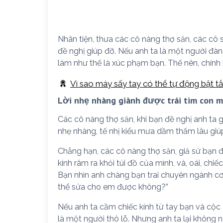
Nhân tiện, thưa các cô nàng thợ săn, các cô 
đề nghị giúp đỡ. Nếu anh ta là một người đàn
làm như thế là xúc phạm bạn. Thế nên, chính b
Vì sao máy sấy tay có thể tự động bật tắ
Lời nhẹ nhàng giành được trái tim con m
Các cô nàng thợ săn, khi bạn đề nghị anh ta gi
nhẹ nhàng, tế nhị kiểu mưa dầm thấm lâu giú
Chẳng hạn, các cô nàng thợ săn, giả sử bạn đ
kính râm ra khỏi túi đồ của mình, và, oái, chi
Bạn nhìn anh chàng bạn trai chuyên ngành cơ
thể sửa cho em được không?”
Nếu anh ta cầm chiếc kính từ tay bạn và cộc c
là một người thô lỗ. Nhưng anh ta lại không 