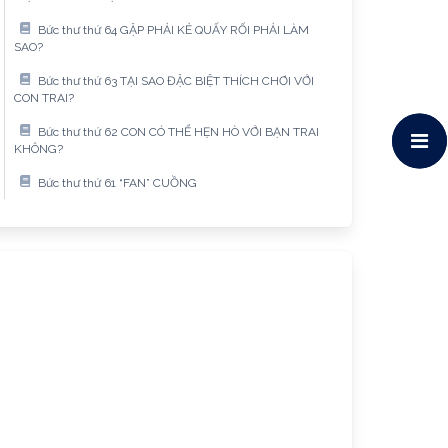
Bức thư thứ 64 GẶP PHẢI KẺ QUẤY RỐI PHẢI LÀM
SAO?
Bức thư thứ 63 TẠI SAO ĐẶC BIỆT THÍCH CHƠI VỚI
CON TRAI?
Bức thư thứ 62 CON CÓ THỂ HẸN HÒ VỚI BẠN TRAI
KHÔNG?
Bức thư thứ 61 “FAN” CUỒNG