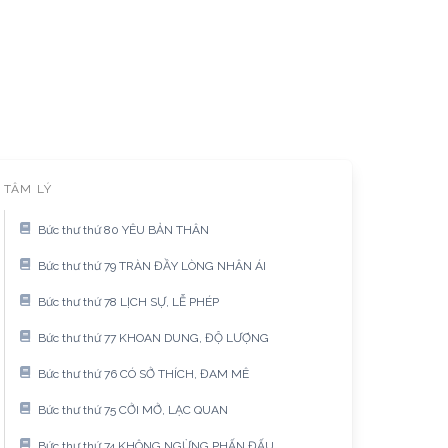
TÂM LÝ
Bức thư thứ 80 YÊU BẢN THÂN
Bức thư thứ 79 TRÀN ĐẦY LÒNG NHÂN ÁI
Bức thư thứ 78 LỊCH SỰ, LỄ PHÉP
Bức thư thứ 77 KHOAN DUNG, ĐỘ LƯỢNG
Bức thư thứ 76 CÓ SỞ THÍCH, ĐAM MÊ
Bức thư thứ 75 CỞI MỞ, LẠC QUAN
Bức thư thứ 74 KHÔNG NGỪNG PHẤN ĐẤU