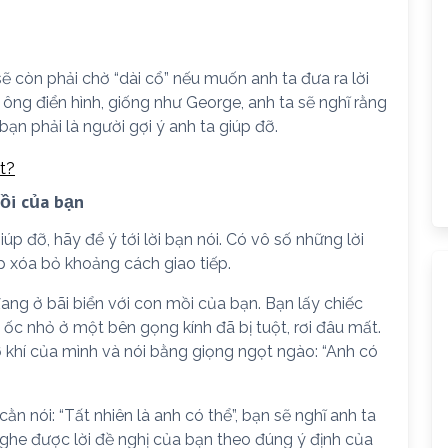
sẽ còn phải chờ “dài cổ” nếu muốn anh ta đưa ra lời
 ông điển hình, giống như George, anh ta sẽ nghĩ rằng
ạn phải là người gợi ý anh ta giúp đỡ.
t?
ồi của bạn
úp đỡ, hãy để ý tới lời bạn nói. Có vô số những lời
p xóa bỏ khoảng cách giao tiếp.
ang ở bãi biển với con mồi của bạn. Bạn lấy chiếc
ếc ốc nhỏ ở một bên gọng kính đã bị tuột, rơi đâu mất.
 khí của mình và nói bằng giọng ngọt ngào: “Anh có
ằn nói: “Tất nhiên là anh có thể”, bạn sẽ nghĩ anh ta
nghe được lời đề nghị của bạn theo đúng ý định của