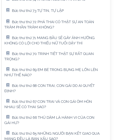
Bức thư thứ 73 TỰ TIN, TỰ LẬP
Bức thư thứ 72 PHÁ THAI CÓ THẬT SỰ AN TOÀN
TRĂM PHẦN TRĂM KHÔNG?
Bức thư thứ 71 MANG BẦU SẼ GÂY ẢNH HƯỞNG
KHÔNG CÓ LỢI CHO THIẾU NỮ TUỔI DẬY THÌ
Bức thư thứ 70 TRINH TIẾT THẬT SỰ RẤT QUAN
TRỌNG?
Bức thư thứ 69 EM BÉ TRONG BỤNG MẸ LỚN LÊN
NHƯ THẾ NÀO?
Bức thư thứ 68 CON TRAI, CON GÁI DO AI QUYẾT
ĐỊNH?
Bức thư thứ 67 CON TRAI VÀ CON GÁI ÔM HÔN
NHAU SẼ CÓ THAI SAO?
Bức thư thứ 66 THỦ DÂM LÀ HÀNH VI CỦA CON
GÁI HƯ?
Bức thư thứ 65 NHỮNG NGƯỜI BẠN KẾT GIAO QUA
MẠNG ĐỀU LÀ BẠN XẤU SAO?