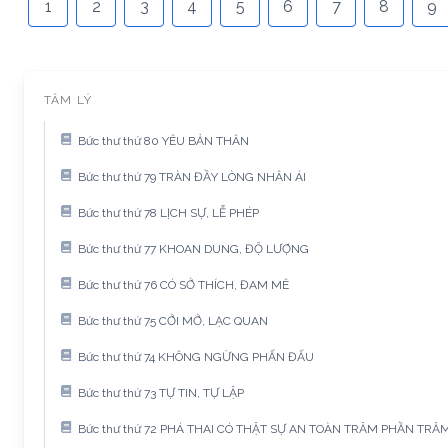
1
2
3
4
5
6
7
8
9
TÂM LÝ
Bức thư thứ 80 YÊU BẢN THÂN
Bức thư thứ 79 TRÀN ĐẦY LÒNG NHÂN ÁI
Bức thư thứ 78 LỊCH SỰ, LỄ PHÉP
Bức thư thứ 77 KHOAN DUNG, ĐỘ LƯỢNG
Bức thư thứ 76 CÓ SỞ THÍCH, ĐAM MÊ
Bức thư thứ 75 CỞI MỞ, LẠC QUAN
Bức thư thứ 74 KHÔNG NGỪNG PHẤN ĐẤU
Bức thư thứ 73 TỰ TIN, TỰ LẬP
Bức thư thứ 72 PHÁ THAI CÓ THẬT SỰ AN TOÀN TRĂM PHẦN TR