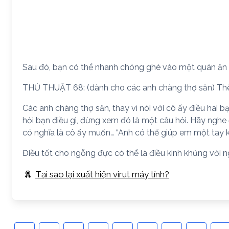
Sau đó, bạn có thể nhanh chóng ghé vào một quán ăn 
THỦ THUẬT 68: (dành cho các anh chàng thợ săn) Th
Các anh chàng thợ săn, thay vì nói với cô ấy điều hai b
hỏi bạn điều gì, đừng xem đó là một câu hỏi. Hãy nghe đ
có nghĩa là cô ấy muốn… “Anh có thể giúp em một tay 
Điều tốt cho ngỗng đực có thể là điều kinh khủng với 
Tại sao lại xuất hiện virut máy tính?