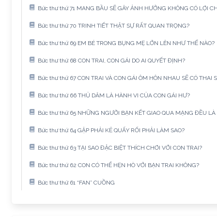
Bức thư thứ 71 MANG BẦU SẼ GÂY ẢNH HƯỞNG KHÔNG CÓ LỢI CH
Bức thư thứ 70 TRINH TIẾT THẬT SỰ RẤT QUAN TRỌNG?
Bức thư thứ 69 EM BÉ TRONG BỤNG MẸ LỚN LÊN NHƯ THẾ NÀO?
Bức thư thứ 68 CON TRAI, CON GÁI DO AI QUYẾT ĐỊNH?
Bức thư thứ 67 CON TRAI VÀ CON GÁI ÔM HÔN NHAU SẼ CÓ THAI 
Bức thư thứ 66 THỦ DÂM LÀ HÀNH VI CỦA CON GÁI HƯ?
Bức thư thứ 65 NHỮNG NGƯỜI BẠN KẾT GIAO QUA MẠNG ĐỀU LÀ
Bức thư thứ 64 GẶP PHẢI KẺ QUẤY RỐI PHẢI LÀM SAO?
Bức thư thứ 63 TẠI SAO ĐẶC BIỆT THÍCH CHƠI VỚI CON TRAI?
Bức thư thứ 62 CON CÓ THỂ HẸN HÒ VỚI BẠN TRAI KHÔNG?
Bức thư thứ 61 “FAN” CUỒNG