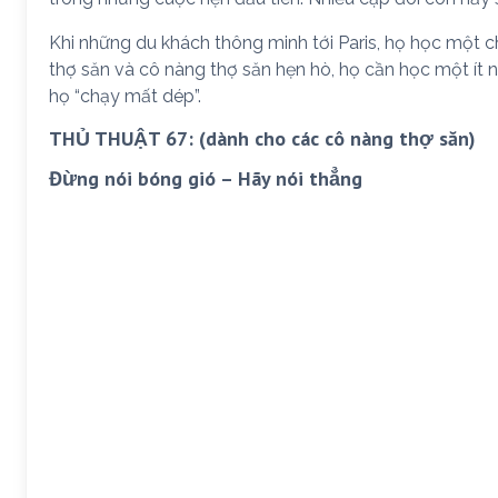
Khi những du khách thông minh tới Paris, họ học một ch
thợ săn và cô nàng thợ săn hẹn hò, họ cần học một ít 
họ “chạy mất dép”.
THỦ THUẬT 67: (dành cho các cô nàng thợ săn)
Đừng nói bóng gió – Hãy nói thẳng