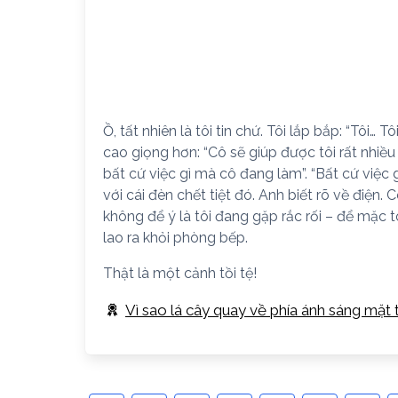
Ồ, tất nhiên là tôi tin chứ. Tôi lắp bắp: “Tôi… 
cao giọng hơn: “Cô sẽ giúp được tôi rất nhiều
bất cứ việc gì mà cô đang làm”. “Bất cứ việc gì
với cái đèn chết tiệt đó. Anh biết rõ về điện.
không để ý là tôi đang gặp rắc rối – để mặc t
lao ra khỏi phòng bếp.
Thật là một cảnh tồi tệ!
Vì sao lá cây quay về phía ánh sáng mặt 