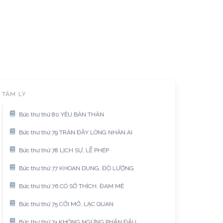
TÂM LÝ
Bức thư thứ 80 YÊU BẢN THÂN
Bức thư thứ 79 TRÀN ĐẦY LÒNG NHÂN ÁI
Bức thư thứ 78 LỊCH SỰ, LỄ PHÉP
Bức thư thứ 77 KHOAN DUNG, ĐỘ LƯỢNG
Bức thư thứ 76 CÓ SỞ THÍCH, ĐAM MÊ
Bức thư thứ 75 CỞI MỞ, LẠC QUAN
Bức thư thứ 74 KHÔNG NGỪNG PHẤN ĐẤU