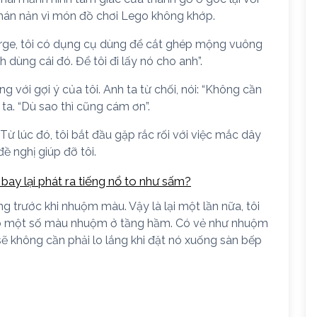
chán nản vì món đồ chơi Lego không khớp.
eorge, tôi có dụng cụ dùng để cắt ghép mộng vuông
dùng cái đó. Để tôi đi lấy nó cho anh”.
 với gợi ý của tôi. Anh ta từ chối, nói: “Không cần
ta. “Dù sao thì cũng cám ơn”.
 Từ lúc đó, tôi bắt đầu gặp rắc rối với việc mắc dây
ề nghị giúp đỡ tôi.
 bay lại phát ra tiếng nổ to như sấm?
g trước khi nhuộm màu. Vậy là lại một lần nữa, tôi
 có một số màu nhuộm ở tầng hầm. Có vẻ như nhuộm
sẽ không cần phải lo lắng khi đặt nó xuống sàn bếp