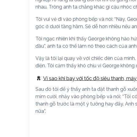
nhau. Trông anh ta chẳng khác gì cậu nhóc 
Tôi vui vẻ đi vào phòng bếp và nói: “Này, G
góc ở dưới tầng hầm. Sẽ dễ hơn nhiều nếu anh 
Tôi ngạc nhiên khi thấy George không hào hứng
đầu”, anh ta có thể làm nó theo cách của anh 
Vậy là tôi lại quay về với chiếc đèn của mình.
điện. Tôi cảm thấy khó chịu vì George không đ
Vì sao khi bay với tốc độ siêu thanh, máy
Sau đó tôi để ý thấy anh ta đặt thanh gỗ xuốn
mỉm cười, nhảy vào phòng bếp và nói: “Tôi
thanh gỗ trước là một ý tưởng hay đấy. Anh 
nữa”.