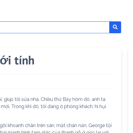
ới tính
i, giúp tôi sửa nhà. Chiều thứ Bảy hôm đó, anh ta
mới. Trong khi đó, tôi đang ở phòng khách, hì hụi
ồi khoanh chân trên sàn, mặt chán nản. George tội
i hai mảnh hình tam giác của thanh gỗ ở góc lại với