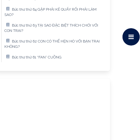
Bức thư thứ 64 GẶP PHẢI KẺ QUẤY RỐI PHẢI LÀM
SAO?
Bức thư thứ 63 TẠI SAO ĐẶC BIỆT THÍCH CHƠI VỚI
CON TRAI?
Bức thư thứ 62 CON CÓ THỂ HẸN HÒ VỚI BẠN TRAI
KHÔNG?
Bức thư thứ 61 “FAN” CUỒNG