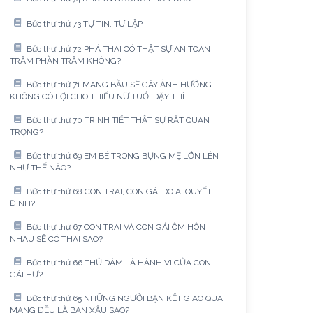
Bức thư thứ 73 TỰ TIN, TỰ LẬP
Bức thư thứ 72 PHÁ THAI CÓ THẬT SỰ AN TOÀN
TRĂM PHẦN TRĂM KHÔNG?
Bức thư thứ 71 MANG BẦU SẼ GÂY ẢNH HƯỞNG
KHÔNG CÓ LỢI CHO THIẾU NỮ TUỔI DẬY THÌ
Bức thư thứ 70 TRINH TIẾT THẬT SỰ RẤT QUAN
TRỌNG?
Bức thư thứ 69 EM BÉ TRONG BỤNG MẸ LỚN LÊN
NHƯ THẾ NÀO?
Bức thư thứ 68 CON TRAI, CON GÁI DO AI QUYẾT
ĐỊNH?
Bức thư thứ 67 CON TRAI VÀ CON GÁI ÔM HÔN
NHAU SẼ CÓ THAI SAO?
Bức thư thứ 66 THỦ DÂM LÀ HÀNH VI CỦA CON
GÁI HƯ?
Bức thư thứ 65 NHỮNG NGƯỜI BẠN KẾT GIAO QUA
MẠNG ĐỀU LÀ BẠN XẤU SAO?