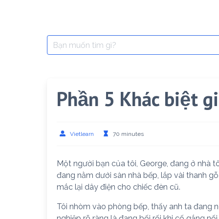
Search
for:
Phần 5 Khác biệt gi
Vietlearn
70 minutes
Một người bạn của tôi, George, đang ở nhà tô
đang nằm dưới sàn nhà bếp, lắp vài thanh gỗ 
mắc lại dây điện cho chiếc đèn cũ.
Tôi nhòm vào phòng bếp, thấy anh ta đang ng
nghiệp rõ ràng là đang bối rối khi cố gắng nố