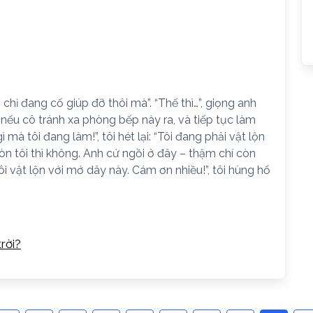
Tôi chỉ đang cố giúp đỡ thôi mà”. “Thế thì…”, giọng anh
 nếu cô tránh xa phòng bếp này ra, và tiếp tục làm
 mà tôi đang làm!”, tôi hét lại: “Tôi đang phải vật lộn
 Còn tôi thì không. Anh cứ ngồi ở đây – thậm chí còn
ôi vật lộn với mớ dây này. Cám ơn nhiều!”, tôi hùng hổ
trời?