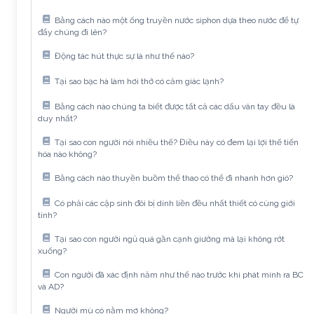
Bằng cách nào một ống truyền nước siphon dựa theo nước để tự
đẩy chúng đi lên?
Động tác hút thực sự là như thế nào?
Tại sao bạc hà làm hơi thở có cảm giác lạnh?
Bằng cách nào chúng ta biết được tất cả các dấu vân tay đều là
duy nhất?
Tại sao con người nói nhiều thế? Điều này có đem lại lợi thế tiến
hóa nào không?
Bằng cách nào thuyền buồm thể thao có thể đi nhanh hơn gió?
Có phải các cặp sinh đôi bị dính liền đều nhất thiết có cùng giới
tính?
Tại sao con người ngủ quá gần cạnh giường mà lại không rớt
xuống?
Con người đã xác định năm như thế nào trước khi phát minh ra BC
và AD?
Người mù có nằm mơ không?