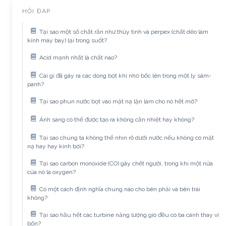
HỎI ĐÁP
Tại sao một số chất rắn như thủy tinh và perpex (chất dẻo làm
kính máy bay) lại trong suốt?
Acid mạnh nhất là chất nào?
Cái gì đã gây ra các dòng bọt khí nhỏ bốc lên trong một ly sâm-
panh?
Tại sao phun nước bọt vào mặt nạ lặn làm cho nó hết mờ?
Ánh sáng có thể được tạo ra không cần nhiệt hay không?
Tại sao chúng ta không thể nhìn rõ dưới nước nếu không có mặt
nạ hay hay kính bơi?
Tại sao carbon monoxide (CO) gây chết người, trong khi một nửa
của nó là oxygen?
Có một cách định nghĩa chung nào cho bên phải và bên trái
không?
Tại sao hầu hết các turbine năng lượng gió đều có ba cánh thay vì
bốn?