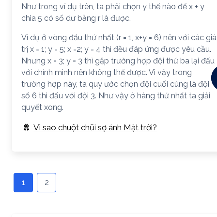
Như trong ví dụ trên, ta phải chọn y thế nào để x + y
chia 5 có số dư bằng r là được.
Ví dụ ở vòng đấu thứ nhất (r = 1, x+y = 6) nên với các giá
trị x = 1; y = 5; x =2; y = 4 thì đều đáp ứng được yêu cầu.
Nhưng x = 3; y = 3 thì gặp trường hợp đội thứ ba lại đấu
với chính mình nên không thể được. Vì vậy trong
trường hợp này, ta quy ước chọn đội cuối cùng là đội
số 6 thi đấu với đội 3. Như vậy ở hàng thứ nhất ta giải
quyết xong.
Vì sao chuột chũi sợ ánh Mặt trời?
1
2