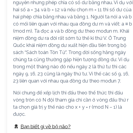
nguyên nhưng phép chia có số dư bằng nhau. Ví dụ với
hai số a = 34 và b = 12 và nếu chọn m = 11 thì số dư của
hai phép chia bằng nhau và bằng 1. Người ta nói a và b
có mối liên quan với nhau qua đồng dư m và viết: a ≡ b
(mod m). Ta đọc a và b đồng dư theo mođun m. Khái
niệm đồng dư ra đời rất sớm từ thế kỉ thứ V. Ở Trung
Quốc khái niệm đồng dư xuất hiện đầu tiên trong bộ
sách “Sách toán Tôn Tử”. Trong đời sống hằng ngày
chúng ta cũng thường gặp hiện tượng đồng dư. Ví dụ
trong một tháng nào đó nếu ngày 2 là thứ tư thì các
ngày 9, 16, 23 cũng là ngày thứ tư. Vì thế các số 9, 16,
23 liên quan với nhau qua đồng dư theo mođun 7.
Nói chung để xếp lịch thi đấu theo thể thức thi đấu
vòng tròn có N đội tham gia chỉ cần ở vòng đấu thứ r
ta chọn giá trị y thế nào cho x + y = r (mod N – 1) là
được.
Bạn biết gì về bộ não?