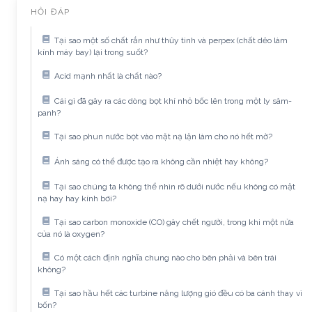
HỎI ĐÁP
Tại sao một số chất rắn như thủy tinh và perpex (chất dẻo làm
kính máy bay) lại trong suốt?
Acid mạnh nhất là chất nào?
Cái gì đã gây ra các dòng bọt khí nhỏ bốc lên trong một ly sâm-
panh?
Tại sao phun nước bọt vào mặt nạ lặn làm cho nó hết mờ?
Ánh sáng có thể được tạo ra không cần nhiệt hay không?
Tại sao chúng ta không thể nhìn rõ dưới nước nếu không có mặt
nạ hay hay kính bơi?
Tại sao carbon monoxide (CO) gây chết người, trong khi một nửa
của nó là oxygen?
Có một cách định nghĩa chung nào cho bên phải và bên trái
không?
Tại sao hầu hết các turbine năng lượng gió đều có ba cánh thay vì
bốn?