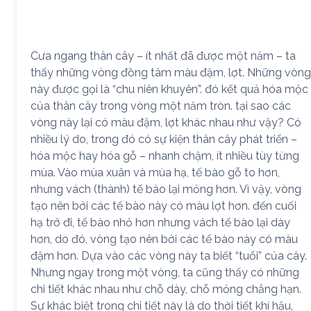
Cưa ngang thân cây – ít nhất đã được một năm – ta
thấy những vòng đồng tâm màu đậm, lợt. Những vòng
này được gọi là “chu niên khuyên”. đó kết quả hóa mộc
của thân cây trong vòng một năm tròn. tại sao các
vòng này lại có màu đậm, lợt khác nhau như vậy? Có
nhiều lý do, trong đó có sự kiện thân cây phát triển –
hóa mộc hay hóa gỗ – nhanh chậm, ít nhiều tùy từng
mùa. Vào mùa xuân và mùa hạ, tế bào gỗ to hơn,
nhưng vách (thành) tế bào lại mỏng hơn. Vì vậy, vòng
tạo nên bởi các tế bào này có màu lợt hơn. đến cuối
hạ trở đi, tế bào nhỏ hơn nhưng vách tế bào lại dày
hơn, do đó, vòng tạo nên bởi các tế bào này có màu
đậm hơn. Dựa vào các vòng này ta biết “tuổi” của cây.
Nhưng ngay trong một vòng, ta cũng thấy có những
chi tiết khác nhau như chỗ dày, chỗ mỏng chẳng hạn.
Sự khác biệt trong chi tiết này là do thời tiết khí hậu,