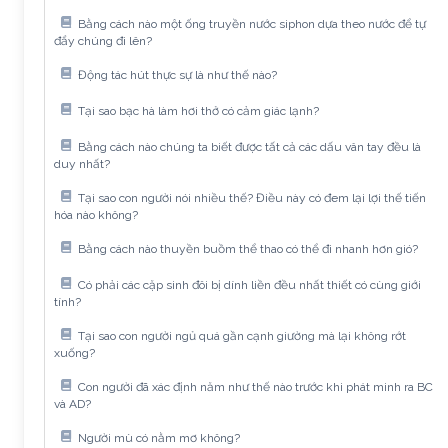
Bằng cách nào một ống truyền nước siphon dựa theo nước để tự
đẩy chúng đi lên?
Động tác hút thực sự là như thế nào?
Tại sao bạc hà làm hơi thở có cảm giác lạnh?
Bằng cách nào chúng ta biết được tất cả các dấu vân tay đều là
duy nhất?
Tại sao con người nói nhiều thế? Điều này có đem lại lợi thế tiến
hóa nào không?
Bằng cách nào thuyền buồm thể thao có thể đi nhanh hơn gió?
Có phải các cặp sinh đôi bị dính liền đều nhất thiết có cùng giới
tính?
Tại sao con người ngủ quá gần cạnh giường mà lại không rớt
xuống?
Con người đã xác định năm như thế nào trước khi phát minh ra BC
và AD?
Người mù có nằm mơ không?