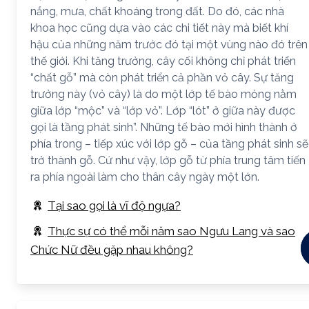
nắng, mưa, chất khoáng trong đất. Do đó, các nhà
khoa học cũng dựa vào các chi tiết này mà biết khí
hậu của những năm trước đó tại một vùng nào đó trên
thế giới. Khi tăng trưởng, cây cối không chỉ phát triển
“chất gỗ” mà còn phát triển cả phần vỏ cây. Sự tăng
trưởng này (vỏ cây) là do một lớp tế bào mỏng nằm
giữa lớp “mộc” và “lớp vỏ”. Lớp “lót” ở giữa này được
gọi là tầng phát sinh”. Những tế bào mới hình thành ở
phía trong – tiếp xúc với lớp gỗ – của tầng phát sinh sẽ
trở thành gỗ. Cứ như vậy, lớp gỗ từ phía trung tâm tiến
ra phía ngoài làm cho thân cây ngày một lớn.
Tại sao gọi là vĩ độ ngựa?
Thực sự có thể mỗi năm sao Ngưu Lang và sao
Chức Nữ đều gặp nhau không?