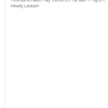
Từ khóa tìm kiếm: Hãy Trả Lời Em Tại Sao? – Tập 2 –
Arkady Leokum