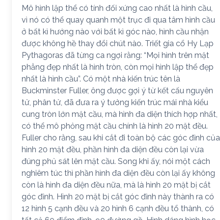
Mô hình lập thể có tính đối xứng cao nhất là hình cầu,
vì nó có thể quay quanh một trục đi qua tâm hình cầu
ở bất kì hướng nào với bất kì góc nào, hình cầu nhận
được không hề thay đổi chút nào. Triết gia cổ Hy Lạp
Pythagoras đã từng ca ngợi rằng: “Mọi hình trên mặt
phẳng đẹp nhất là hình tròn, còn mọi hình lập thể đẹp
nhất là hình cầu”. Có một nhà kiến trúc tên là
Buckminster Fuller, ông được gợi ý từ kết cấu nguyên
tử, phân tử, đã đưa ra ý tưởng kiến trúc mái nhà kiểu
cung tròn lớn mặt cầu, mà hình đa diện thích hợp nhất,
có thể mô phỏng mặt cầu chính là hình 20 mặt đều.
Fuller cho rằng, sau khi cắt đi toàn bộ các góc đỉnh của
hình 20 mặt đều, phần hình đa diện đều còn lại vừa
đúng phủ sát lên mặt cầu. Song khi ấy, nói một cách
nghiêm túc thì phần hình đa diện đều còn lại ấy không
còn là hình đa diện đều nữa, mà là hình 20 mặt bị cắt
góc đỉnh. Hình 20 mặt bị cắt góc đỉnh này thành ra có
12 hình 5 cạnh đều và 20 hình 6 cạnh đều tổ thành, có