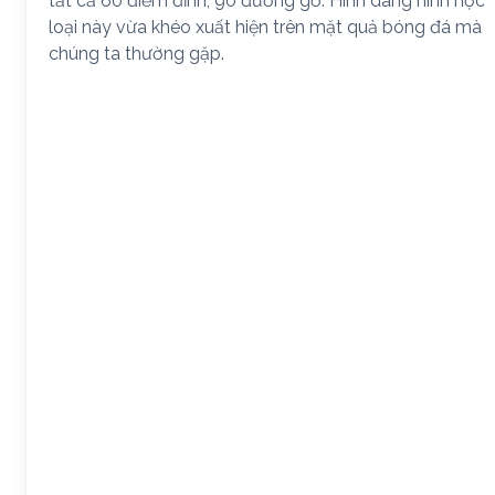
tất cả 60 điểm đỉnh, 90 đường gồ. Hình dáng hình học
loại này vừa khéo xuất hiện trên mặt quả bóng đá mà
chúng ta thường gặp.