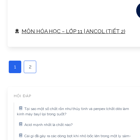
MÔN HÓA HỌC – LỚP 11 | ANCOL (TIẾT 2)
1
2
HỎI ĐÁP
Tại sao một số chất rắn như thủy tinh và perpex (chất dẻo làm
kính máy bay) lại trong suốt?
Acid mạnh nhất là chất nào?
Cái gì đã gây ra các dòng bọt khí nhỏ bốc lên trong một ly sâm-