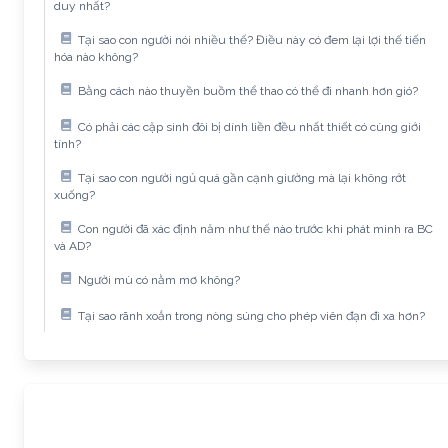
duy nhất?
Tại sao con người nói nhiều thế? Điều này có đem lại lợi thế tiến
hóa nào không?
Bằng cách nào thuyền buồm thể thao có thể đi nhanh hơn gió?
Có phải các cặp sinh đôi bị dính liền đều nhất thiết có cùng giới
tính?
Tại sao con người ngủ quá gần cạnh giường mà lại không rớt
xuống?
Con người đã xác định năm như thế nào trước khi phát minh ra BC
và AD?
Người mù có nằm mơ không?
Tại sao rãnh xoắn trong nòng súng cho phép viên đạn đi xa hơn?