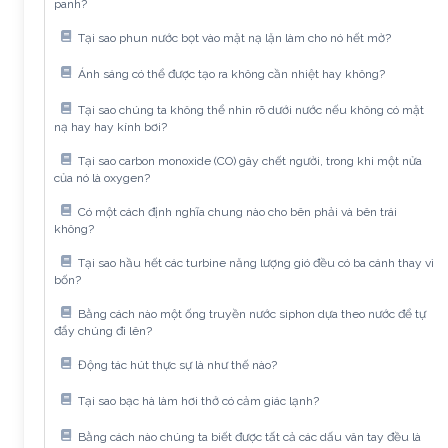
panh?
Tại sao phun nước bọt vào mặt nạ lặn làm cho nó hết mờ?
Ánh sáng có thể được tạo ra không cần nhiệt hay không?
Tại sao chúng ta không thể nhìn rõ dưới nước nếu không có mặt
nạ hay hay kính bơi?
Tại sao carbon monoxide (CO) gây chết người, trong khi một nửa
của nó là oxygen?
Có một cách định nghĩa chung nào cho bên phải và bên trái
không?
Tại sao hầu hết các turbine năng lượng gió đều có ba cánh thay vì
bốn?
Bằng cách nào một ống truyền nước siphon dựa theo nước để tự
đẩy chúng đi lên?
Động tác hút thực sự là như thế nào?
Tại sao bạc hà làm hơi thở có cảm giác lạnh?
Bằng cách nào chúng ta biết được tất cả các dấu vân tay đều là