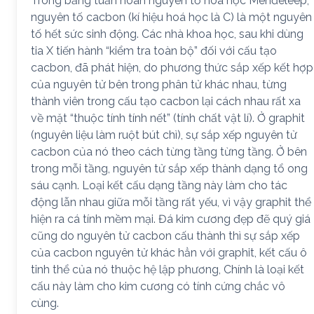
Trong bảng tuần hoàn nguyên tố hóa học Menđêlêep,
nguyên tố cacbon (kí hiệu hoá học là C) là một nguyên
tố hết sức sinh động. Các nhà khoa học, sau khi dùng
tia X tiến hành “kiểm tra toàn bộ” đối với cấu tạo
cacbon, đã phát hiện, do phương thức sắp xếp kết hợp
của nguyên tử bên trong phân tử khác nhau, từng
thành viên trong cấu tạo cacbon lại cách nhau rất xa
về mặt “thuộc tính tính nết” (tính chất vật lí). Ở graphit
(nguyên liệu làm ruột bút chì), sự sắp xếp nguyên tử
cacbon của nó theo cách từng tầng từng tầng. Ở bên
trong mỗi tầng, nguyên tử sắp xếp thành dạng tổ ong
sáu cạnh. Loại kết cấu dạng tầng này làm cho tác
động lẫn nhau giữa mỗi tầng rất yếu, vì vậy graphit thể
hiện ra cá tính mềm mại. Đá kim cương đẹp đẽ quý giá
cũng do nguyên tử cacbon cấu thành thì sự sắp xếp
của cacbon nguyên tử khác hẳn với graphit, kết cấu ô
tinh thể của nó thuộc hệ lập phương, Chính là loại kết
cấu này làm cho kim cương có tính cứng chắc vô
cùng.