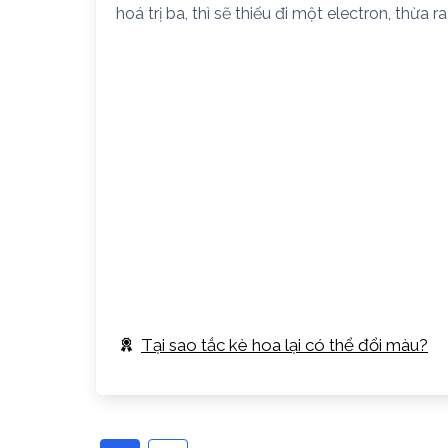
hoá trị ba, thì sẽ thiếu đi một electron, thừa
Tại sao tắc kè hoa lại có thể đổi màu?