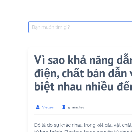
Search
for:
Vì sao khả năng dẫ
điện, chất bán dẫn 
biệt nhau nhiều đế
Vietlearn
5 minutes
Đó là do sự khác nhau trong kết cấu vật chất