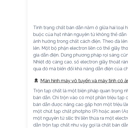
Tình trạng chất bán dẫn nằm ở giữa hai loại hì
buộc của hạt nhân nguyên tử không thể dẫn 
ảnh hưởng trong chất cách điện. Theo đà lê
lên. Một bộ phận electron liền có thể giãy th
gia dẫn điện. Dùng phương pháp rọi sáng cũn
Nhiệt độ càng cao, số electron giãy thoát r
qua đó mà biến đổi khả năng dẫn điện của ch
Màn hình máy vô tuyến và máy tính có 
Trộn tạp chất là một biện pháp quan trọng 
bán dẫn. Chỉ trộn vào có một phần triệu tạp 
bán dẫn được nâng cao gấp hơn một triệu lần.
một chút tạp chất photpho (P) hoặc asen (As) 
một nguyên tử silic thì liền thừa ra một elect
dẫn trộn tạp chất như vậy gọi là chất bán dẫn