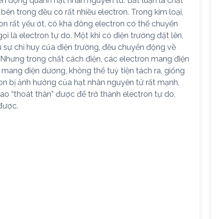
ển động quanh hạt nhân nguyên tử. Bất luận là chất
bên trong đều có rất nhiều electron. Trong kim loại,
ron rất yếu ớt, có khá đông electron có thể chuyển
ọi là electron tự do. Một khi có điện trường đặt lên,
ịu sự chỉ huy của điện trường, đều chuyển động về
 Nhưng trong chất cách điện, các electron mang điện
 mang điện dương, không thể tuỳ tiện tách ra, giống
ron bị ảnh hưởng của hạt nhân nguyên tử rất mạnh,
sao “thoát thân” được để trở thành electron tự do,
được.