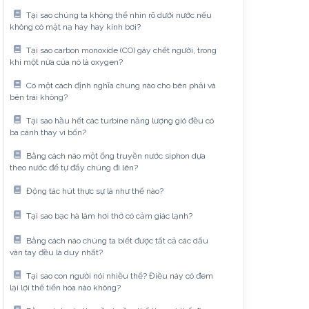
Tại sao chúng ta không thể nhìn rõ dưới nước nếu
không có mặt nạ hay hay kính bơi?
Tại sao carbon monoxide (CO) gây chết người, trong
khi một nửa của nó là oxygen?
Có một cách định nghĩa chung nào cho bên phải và
bên trái không?
Tại sao hầu hết các turbine năng lượng gió đều có
ba cánh thay vì bốn?
Bằng cách nào một ống truyền nước siphon dựa
theo nước để tự đẩy chúng đi lên?
Động tác hút thực sự là như thế nào?
Tại sao bạc hà làm hơi thở có cảm giác lạnh?
Bằng cách nào chúng ta biết được tất cả các dấu
vân tay đều là duy nhất?
Tại sao con người nói nhiều thế? Điều này có đem
lại lợi thế tiến hóa nào không?