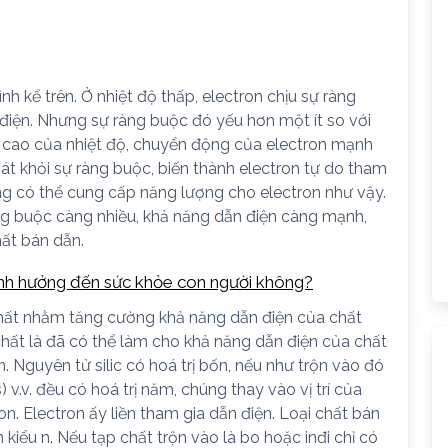
nh kể trên. Ở nhiệt độ thấp, electron chịu sự ràng
điện. Nhưng sự ràng buộc đó yếu hơn một ít so với
n cao của nhiệt độ, chuyển động của electron mạnh
oát khỏi sự ràng buộc, biến thành electron tự do tham
g có thể cung cấp năng lượng cho electron như vậy.
àng buộc càng nhiều, khả năng dẫn điện càng mạnh,
ất bán dẫn.
ảnh hưởng đến sức khỏe con người không?
nhất nhằm tăng cường khả năng dẫn điện của chất
chất là đã có thể làm cho khả năng dẫn điện của chất
 Nguyên tử silic có hoá trị bốn, nếu như trộn vào đó
v.v. đều có hoá trị năm, chúng thay vào vị trí của
ron. Electron ấy liền tham gia dẫn điện. Loại chất bán
 kiểu n. Nếu tạp chất trộn vào là bo hoặc inđi chỉ có