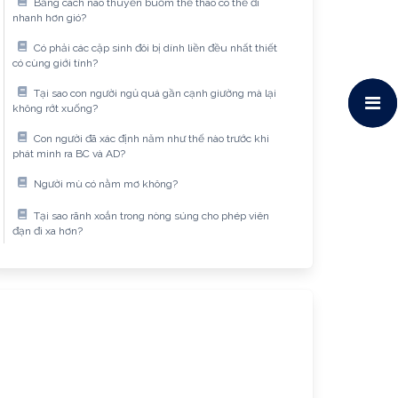
Bằng cách nào thuyền buồm thể thao có thể đi
nhanh hơn gió?
Có phải các cặp sinh đôi bị dính liền đều nhất thiết
có cùng giới tính?
Tại sao con người ngủ quá gần cạnh giường mà lại
không rớt xuống?
Con người đã xác định năm như thế nào trước khi
phát minh ra BC và AD?
Người mù có nằm mơ không?
Tại sao rãnh xoắn trong nòng súng cho phép viên
đạn đi xa hơn?