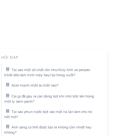
HỎI ĐÁP
Tại sao một số chất rắn như thủy tinh và perpex
(chất dẻo làm kính máy bay) lại trong suốt?
Acid mạnh nhất là chất nào?
Cái gì đã gây ra các dòng bọt khí nhỏ bốc lên trong
một ly sâm-panh?
Tại sao phun nước bọt vào mặt nạ lặn làm cho nó
hết mờ?
Ánh sáng có thể được tạo ra không cần nhiệt hay
không?