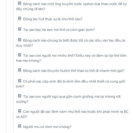
Bằng cách nào một ống truyền nước siphon dựa theo nước để tự
đẩy chúng đi lên?
Động tác hút thực sự là như thế nào?
Tại sao bạc hà làm hơi thở có cảm giác lạnh?
Bằng cách nào chúng ta biết được tất cả các dấu vân tay đều là
duy nhất?
Tại sao con người nói nhiều thế? Điều này có đem lại lợi thế tiến
hóa nào không?
Bằng cách nào thuyền buồm thể thao có thể đi nhanh hơn gió?
Có phải các cặp sinh đôi bị dính liền đều nhất thiết có cùng giới
tính?
Tại sao con người ngủ quá gần cạnh giường mà lại không rớt
xuống?
Con người đã xác định năm như thế nào trước khi phát minh ra BC
và AD?
Người mù có nằm mơ không?