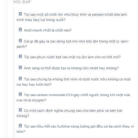
HỎI ĐÁP
Tại sao một số chất rắn như thủy tinh và perpex (chất dẻo làm
kính máy bay) lại trong suốt?
Acid mạnh nhất là chất nào?
Cái gì đã gây ra các dòng bọt khí nhỏ bốc lên trong một ly sâm-
panh?
Tại sao phun nước bọt vào mặt nạ lặn làm cho nó hết mờ?
Ánh sáng có thể được tạo ra không cần nhiệt hay không?
Tại sao chúng ta không thể nhìn rõ dưới nước nếu không có mặt
nạ hay hay kính bơi?
Tại sao carbon monoxide (CO) gây chết người, trong khi một nửa
của nó là oxygen?
Có một cách định nghĩa chung nào cho bên phải và bên trái
không?
Tại sao hầu hết các turbine năng lượng gió đều có ba cánh thay vì
bốn?