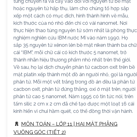
túng chuyển ra và cấy vào đối với nguyên tử bề mặt
hoặc nguyên tử hấp thụ, làm cho chúng tổ hợp sắp
xếp một cách có mục đích, hình thành hình vẽ mẫu,
kích thước của nó nhỏ đến chỉ có vài nanomet. Nơi
thực hiện thao túng nguyên tử sớm nhất là phòng thực
nghiệm nghiên cứu IBM nước Mĩ vào năm 1990. Họ
sắp 35 nguyên tử xênon lên bề mặt niken thành ba chữ
cái “IBM”, mỗi chữ cái có kích thước 5 nanomet, trở
thành nhãn hiệu thương phẩm nhỏ nhất trên thế giới.
Về sau, họ lại dịch chuyển phân tử cacbon oxit trên bề
mặt platin xếp thành một đồ án người nhỏ, gọi là người
phân tử. Mỗi một vết trắng trong đồ án đều là phân tử
cacbon oxit, phân tử đứng thẳng, oxi ở mặt trên, người
phân tử cao 5 nanomet. Năm 1995 có tin tức nói, trên
tấm silic 2 cm x 2 cm đã chế tạo được một loạt 16 cái
kính hiển vi chui hầm quét, có thể đồng thời vận hành.
MÔN TOÁN – LỚP 11 | HAI MẶT PHẲNG
VUÔNG GÓC (TIẾT 2)