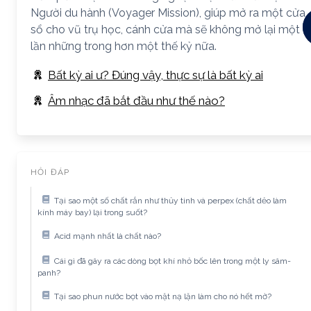
Người du hành (Voyager Mission), giúp mở ra một cửa
sổ cho vũ trụ học, cánh cửa mà sẽ không mở lại một
lần những trong hơn một thế kỷ nữa.
Bất kỳ ai ư? Đúng vậy, thực sự là bất kỳ ai
Âm nhạc đã bắt đầu như thế nào?
HỎI ĐÁP
Tại sao một số chất rắn như thủy tinh và perpex (chất dẻo làm
kính máy bay) lại trong suốt?
Acid mạnh nhất là chất nào?
Cái gì đã gây ra các dòng bọt khí nhỏ bốc lên trong một ly sâm-
panh?
Tại sao phun nước bọt vào mặt nạ lặn làm cho nó hết mờ?