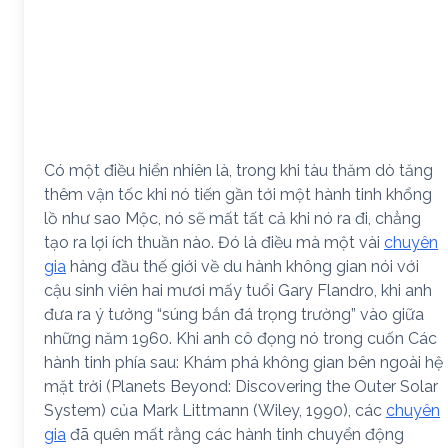
Có một điều hiển nhiên là, trong khi tàu thăm dò tăng
thêm vận tốc khi nó tiến gần tới một hành tinh khổng
lồ như sao Mộc, nó sẽ mất tất cả khi nó ra đi, chẳng
tạo ra lợi ích thuần nào. Đó là điều mà một vài
chuyên
gia
hàng đầu thế giới về du hành không gian nói với
cậu sinh viên hai mươi mấy tuổi Gary Flandro, khi anh
đưa ra ý tưởng “súng bắn đá trọng trường” vào giữa
những năm 1960. Khi anh cô đọng nó trong cuốn Các
hành tinh phía sau: Khám phá không gian bên ngoài hệ
mặt trời (Planets Beyond: Discovering the Outer Solar
System) của Mark Littmann (Wiley, 1990), các
chuyên
gia
đã quên mất rằng các hành tinh chuyển động