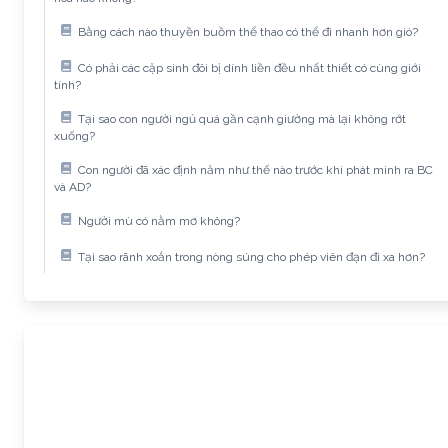
Bằng cách nào thuyền buồm thể thao có thể đi nhanh hơn gió?
Có phải các cặp sinh đôi bị dính liền đều nhất thiết có cùng giới
tính?
Tại sao con người ngủ quá gần cạnh giường mà lại không rớt
xuống?
Con người đã xác định năm như thế nào trước khi phát minh ra BC
và AD?
Người mù có nằm mơ không?
Tại sao rãnh xoắn trong nòng súng cho phép viên đạn đi xa hơn?