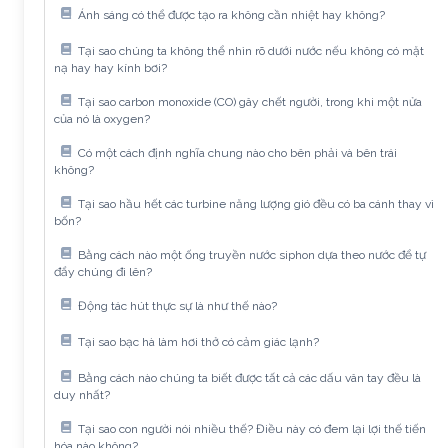
Ánh sáng có thể được tạo ra không cần nhiệt hay không?
Tại sao chúng ta không thể nhìn rõ dưới nước nếu không có mặt
nạ hay hay kính bơi?
Tại sao carbon monoxide (CO) gây chết người, trong khi một nửa
của nó là oxygen?
Có một cách định nghĩa chung nào cho bên phải và bên trái
không?
Tại sao hầu hết các turbine năng lượng gió đều có ba cánh thay vì
bốn?
Bằng cách nào một ống truyền nước siphon dựa theo nước để tự
đẩy chúng đi lên?
Động tác hút thực sự là như thế nào?
Tại sao bạc hà làm hơi thở có cảm giác lạnh?
Bằng cách nào chúng ta biết được tất cả các dấu vân tay đều là
duy nhất?
Tại sao con người nói nhiều thế? Điều này có đem lại lợi thế tiến
hóa nào không?