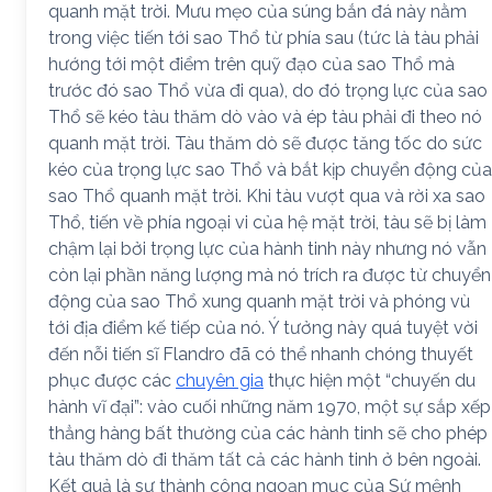
quanh mặt trời. Mưu mẹo của súng bắn đá này nằm
trong việc tiến tới sao Thổ từ phía sau (tức là tàu phải
hướng tới một điểm trên quỹ đạo của sao Thổ mà
trước đó sao Thổ vừa đi qua), do đó trọng lực của sao
Thổ sẽ kéo tàu thăm dò vào và ép tàu phải đi theo nó
quanh mặt trời. Tàu thăm dò sẽ được tăng tốc do sức
kéo của trọng lực sao Thổ và bắt kịp chuyển động của
sao Thổ quanh mặt trời. Khi tàu vượt qua và rời xa sao
Thổ, tiến về phía ngoại vi của hệ mặt trời, tàu sẽ bị làm
chậm lại bởi trọng lực của hành tinh này nhưng nó vẫn
còn lại phần năng lượng mà nó trích ra được từ chuyển
động của sao Thổ xung quanh mặt trời và phóng vù
tới địa điểm kế tiếp của nó. Ý tưởng này quá tuyệt vời
đến nỗi tiến sĩ Flandro đã có thể nhanh chóng thuyết
phục được các
chuyên gia
thực hiện một “chuyến du
hành vĩ đại”: vào cuối những năm 1970, một sự sắp xếp
thẳng hàng bất thường của các hành tinh sẽ cho phép
tàu thăm dò đi thăm tất cả các hành tinh ở bên ngoài.
Kết quả là sự thành công ngoạn mục của Sứ mệnh