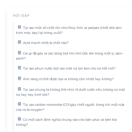
HỎI ĐÁP
Tại sao một số chất rắn như thủy tinh và perpex (chất dẻo làm
kính máy bay) lại trong suốt?
Acid mạnh nhất là chất nào?
Cái gì đã gây ra các dòng bọt khí nhỏ bốc lên trong một ly sâm-
panh?
Tại sao phun nước bọt vào mặt nạ lặn làm cho nó hết mờ?
Ánh sáng có thể được tạo ra không cần nhiệt hay không?
Tại sao chúng ta không thể nhìn rõ dưới nước nếu không có mặt
nạ hay hay kính bơi?
Tại sao carbon monoxide (CO) gây chết người, trong khi một nửa
của nó là oxygen?
Có một cách định nghĩa chung nào cho bên phải và bên trái
không?