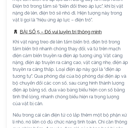
Điện trở trong tấm sẽ “biến đổi theo áp lực”, khi bị vật
nặng đè lên, điện trở sẽ nhỏ đi. Hiện tượng này trong
vật lí gọi là “hiệu ứng áp lực – điện trở”.
BÀI SỐ 5 – Đố vui luyện trí thông minh
Khi vật nặng treo đè lên tấm biến trở, điện trở trong
tấm biến trở nhanh chóng thay đổi, và từ trên mạch
điện cảm biến truyền ra điện áp tương ứng. Vật càng
nặng, điện áp truyền ra càng cao, vật càng nhẹ, điện áp
truyền ra càng thấp. Loại điện áp này gọi là “điện áp
tương tự”. Qua phóng đại của bộ phóng đại điện áp và
bộ chuyển đổi các con số, sau cùng hình thành lượng
điện áp bằng số, đưa vào bảng biểu hiện con số bằng
tinh thể lỏng, nhanh chóng biểu hiện ra trọng lượng
của vật bị cân.
Nếu trong cái cân điện tử có lắp thêm một bộ phận xử
lí nhỏ, nó liền có đủ chức năng tính toán. Chỉ cần thông