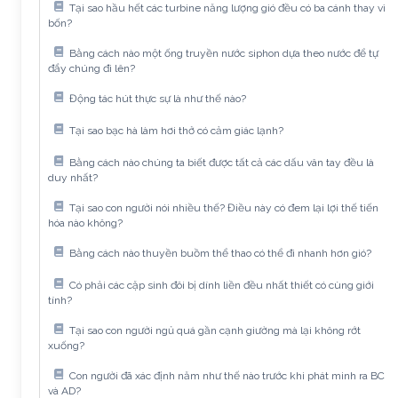
Tại sao hầu hết các turbine năng lượng gió đều có ba cánh thay vì
bốn?
Bằng cách nào một ống truyền nước siphon dựa theo nước để tự
đẩy chúng đi lên?
Động tác hút thực sự là như thế nào?
Tại sao bạc hà làm hơi thở có cảm giác lạnh?
Bằng cách nào chúng ta biết được tất cả các dấu vân tay đều là
duy nhất?
Tại sao con người nói nhiều thế? Điều này có đem lại lợi thế tiến
hóa nào không?
Bằng cách nào thuyền buồm thể thao có thể đi nhanh hơn gió?
Có phải các cặp sinh đôi bị dính liền đều nhất thiết có cùng giới
tính?
Tại sao con người ngủ quá gần cạnh giường mà lại không rớt
xuống?
Con người đã xác định năm như thế nào trước khi phát minh ra BC
và AD?