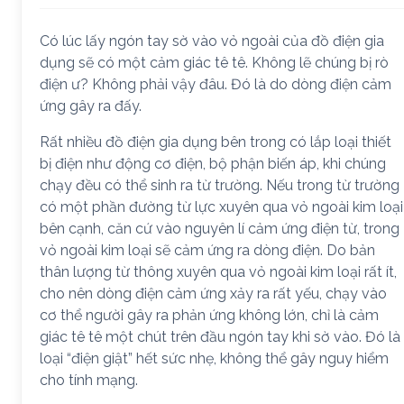
Có lúc lấy ngón tay sờ vào vỏ ngoài của đồ điện gia
dụng sẽ có một cảm giác tê tê. Không lẽ chúng bị rò
điện ư? Không phải vậy đâu. Đó là do dòng điện cảm
ứng gây ra đấy.
Rất nhiều đồ điện gia dụng bên trong có lắp loại thiết
bị điện như động cơ điện, bộ phận biến áp, khi chúng
chạy đều có thể sinh ra từ trường. Nếu trong từ trường
có một phần đường từ lực xuyên qua vỏ ngoài kim loại
bên cạnh, căn cứ vào nguyên lí cảm ứng điện từ, trong
vỏ ngoài kim loại sẽ cảm ứng ra dòng điện. Do bản
thân lượng từ thông xuyên qua vỏ ngoài kim loại rất ít,
cho nên dòng điện cảm ứng xảy ra rất yếu, chạy vào
cơ thể người gây ra phản ứng không lớn, chỉ là cảm
giác tê tê một chút trên đầu ngón tay khi sờ vào. Đó là
loại “điện giật” hết sức nhẹ, không thể gây nguy hiểm
cho tính mạng.