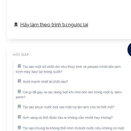
Hãy làm theo trình tự ngược lại
HỎI ĐÁP
Tại sao một số chất rắn như thủy tinh và perpex (chất dẻo làm
kính máy bay) lại trong suốt?
Acid mạnh nhất là chất nào?
Cái gì đã gây ra các dòng bọt khí nhỏ bốc lên trong một ly sâm-
panh?
Tại sao phun nước bọt vào mặt nạ lặn làm cho nó hết mờ?
Ánh sáng có thể được tạo ra không cần nhiệt hay không?
Tại sao chúng ta không thể nhìn rõ dưới nước nếu không có mặt