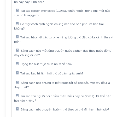
nạ hay hay kính bơi?
Tại sao carbon monoxide (CO) gây chết người, trong khi một nửa
của nó là oxygen?
Có một cách định nghĩa chung nào cho bên phải và bên trái
không?
Tại sao hầu hết các turbine năng lượng gió đều có ba cánh thay vì
bốn?
Bằng cách nào một ống truyền nước siphon dựa theo nước để tự
đẩy chúng đi lên?
Động tác hút thực sự là như thế nào?
Tại sao bạc hà làm hơi thở có cảm giác lạnh?
Bằng cách nào chúng ta biết được tất cả các dấu vân tay đều là
duy nhất?
Tại sao con người nói nhiều thế? Điều này có đem lại lợi thế tiến
hóa nào không?
Bằng cách nào thuyền buồm thể thao có thể đi nhanh hơn gió?