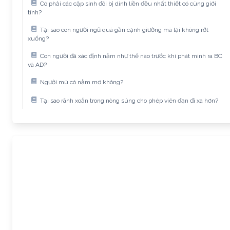
Có phải các cặp sinh đôi bị dính liền đều nhất thiết có cùng giới
tính?
Tại sao con người ngủ quá gần cạnh giường mà lại không rớt
xuống?
Con người đã xác định năm như thế nào trước khi phát minh ra BC
và AD?
Người mù có nằm mơ không?
Tại sao rãnh xoắn trong nòng súng cho phép viên đạn đi xa hơn?