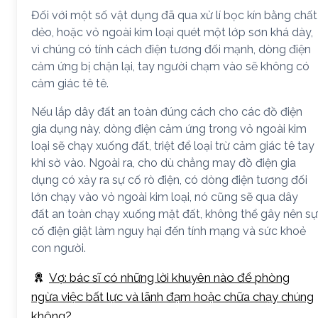
Đối với một số vật dụng đã qua xử lí bọc kín bằng chất
dẻo, hoặc vỏ ngoài kim loại quét một lớp sơn khá dày,
vì chúng có tính cách điện tương đối mạnh, dòng điện
cảm ứng bị chặn lại, tay người chạm vào sẽ không có
cảm giác tê tê.
Nếu lắp dây đất an toàn đúng cách cho các đồ điện
gia dụng này, dòng điện cảm ứng trong vỏ ngoài kim
loại sẽ chạy xuống đất, triệt để loại trừ cảm giác tê tay
khi sờ vào. Ngoài ra, cho dù chẳng may đồ điện gia
dụng có xảy ra sự cố rò điện, có dòng điện tương đối
lớn chạy vào vỏ ngoài kim loại, nó cũng sẽ qua dây
đất an toàn chạy xuống mặt đất, không thể gây nên sự
cố điện giật làm nguy hại đến tính mạng và sức khoẻ
con người.
Vợ: bác sĩ có những lời khuyên nào để phòng
ngừa việc bất lực và lãnh đạm hoặc chữa chạy chúng
không?